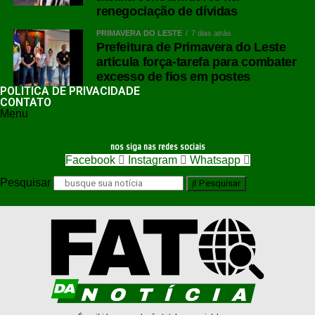
renegociação de dívidas
PRIMAVERA DO LESTE
7 dias atrás
Prefeitura de Primavera do Leste
articula força-tarefa para combater
excesso de fios em postes
POLÍTICA DE PRIVACIDADE
CONTATO
Menu
POLÍTICA DE PRIVACIDADE
CONTATO
nos siga nas redes sociais
Facebook
Instagram
Whatsapp
Pesquisar
Pesquisar