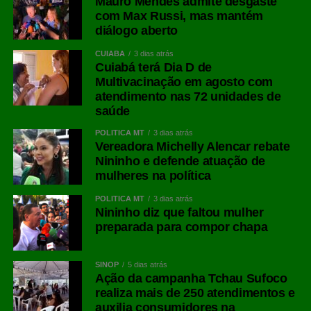
Mauro Mendes admite desgaste
com Max Russi, mas mantém
diálogo aberto
CUIABÁ
3 dias atrás
Cuiabá terá Dia D de
Multivacinação em agosto com
atendimento nas 72 unidades de
saúde
POLÍTICA MT
3 dias atrás
Vereadora Michelly Alencar rebate
Nininho e defende atuação de
mulheres na política
POLÍTICA MT
3 dias atrás
Nininho diz que faltou mulher
preparada para compor chapa
SINOP
5 dias atrás
Ação da campanha Tchau Sufoco
realiza mais de 250 atendimentos e
auxilia consumidores na