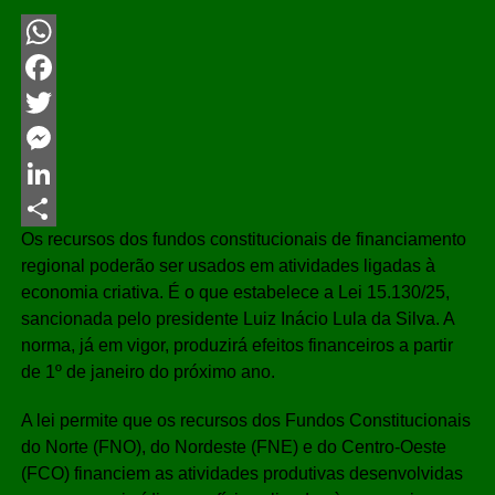
WhatsApp
Facebook
Twitter
Messenger
LinkedIn
Os recursos dos fundos constitucionais de financiamento
Share
regional poderão ser usados em atividades ligadas à
economia criativa. É o que estabelece a Lei 15.130/25,
sancionada pelo presidente Luiz Inácio Lula da Silva. A
norma, já em vigor, produzirá efeitos financeiros a partir
de 1º de janeiro do próximo ano.
A lei permite que os recursos dos Fundos Constitucionais
do Norte (FNO), do Nordeste (FNE) e do Centro-Oeste
(FCO) financiem as atividades produtivas desenvolvidas