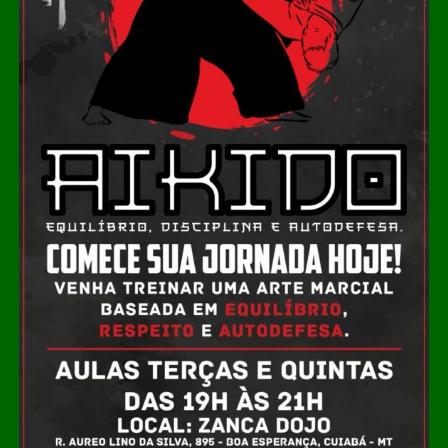
liderança nacional. Para ele, a falta de um nome forte
aumenta a incerteza sobre a disputa de 2026. “Existe um
vácuo de grandes lideranças. O Flávio está tentando se
firmar, mas essa névoa de expectativa não é positiva”,
afirmou.
COMENTE ABAIXO:
WhatsApp
Facebook
Twitter
Messenger
LinkedIn
Share
Leia Também:
Lei livra advogados de
pagarem custas no início de
processos sobre remuneração