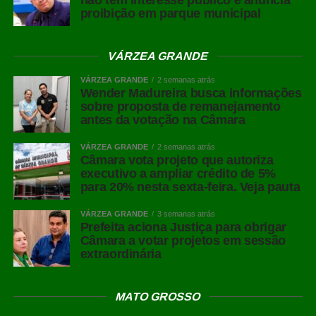
não tem interesse público e anuncia
proibição em parque municipal
VÁRZEA GRANDE
VÁRZEA GRANDE
2 semanas atrás
Wender Madureira busca informações
sobre proposta de remanejamento
antes da votação na Câmara
VÁRZEA GRANDE
2 semanas atrás
Câmara vota projeto que autoriza
executivo a ampliar crédito de 5%
para 20% nesta sexta-feira. Veja pauta
VÁRZEA GRANDE
3 semanas atrás
Prefeita aciona Justiça para obrigar
Câmara a votar projetos em sessão
extraordinária
MATO GROSSO