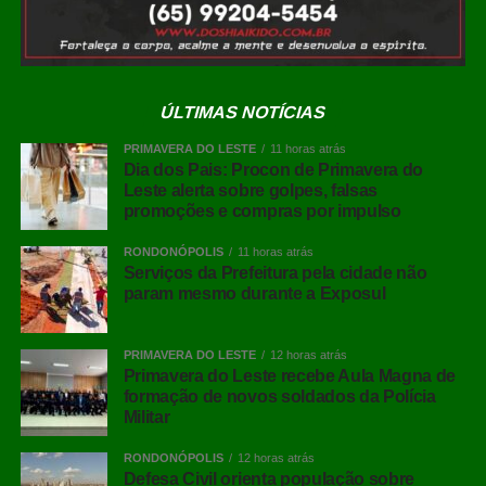
ÚLTIMAS NOTÍCIAS
PRIMAVERA DO LESTE
11 horas atrás
Dia dos Pais: Procon de Primavera do
Leste alerta sobre golpes, falsas
promoções e compras por impulso
RONDONÓPOLIS
11 horas atrás
Serviços da Prefeitura pela cidade não
param mesmo durante a Exposul
PRIMAVERA DO LESTE
12 horas atrás
Primavera do Leste recebe Aula Magna de
formação de novos soldados da Polícia
Militar
RONDONÓPOLIS
12 horas atrás
Defesa Civil orienta população sobre