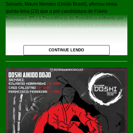
Senado, Mauro Mendes (União Brasil), afirmou nesta
quinta-feira (23) que a pré-candidatura de Flávio
Bolsonaro (PL) à Presidência da República enfrenta um
cenário de instabilidade e incertezas para as eleições de
2026. Segundo Mendes, os rumores sobre uma possível
desistência e disputas internas têm afetado a imagem do
projeto político da direita.
CONTINUE LENDO
Em entrevista à imprensa, Mendes afirmou que há
“muitos ruídos” nos bastidores envolvendo o nome de
Flávio Bolsonaro, escolhido pelo ex-presidente Jair
Bolsonaro (PL) para representar o grupo político na
corrida presidencial. “O cenário hoje ainda está muito
indefinido. Existem muitos rumores de eventual
desistência, muito fogo amigo e fogo inimigo”, declarou.
Apesar de avaliar negativamente a gestão do presidente
Luiz Inácio Lula da Silva (PT), Mauro Mendes disse que a
direita ainda enfrenta dificuldade para consolidar uma