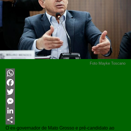
Foto Mayke Toscano
WhatsApp
Facebook
Twitter
Messenger
LinkedIn
O ex-governador de Mato Grosso e pré-candidato ao
Share