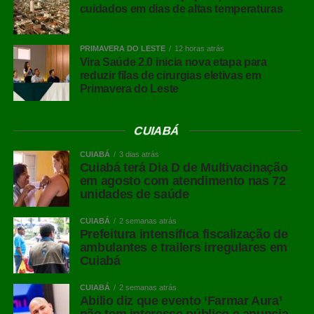
cuidados em dias de altas temperaturas
PRIMAVERA DO LESTE
12 horas atrás
Vira Saúde 2.0 inicia nova etapa para
reduzir filas de cirurgias eletivas em
Primavera do Leste
CUIABÁ
CUIABÁ
3 dias atrás
Cuiabá terá Dia D de Multivacinação
em agosto com atendimento nas 72
unidades de saúde
CUIABÁ
2 semanas atrás
Prefeitura intensifica fiscalização de
ambulantes e trailers irregulares em
Cuiabá
CUIABÁ
2 semanas atrás
Abilio diz que evento ‘Farmar Aura’