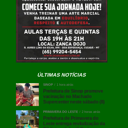
ÚLTIMAS NOTÍCIAS
SINOP
1 hora atrás
Prefeitura de Sinop promove
vacinação no Machado
Supercenter neste sábado (8)
PRIMAVERA DO LESTE
2 horas atrás
Prefeitura de Primavera do
Leste entrega revitalização da