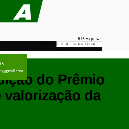
Pesquisar
Pesquisar
Close this search box.
edição do Prêmio
valorização da