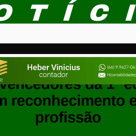
MATO GROSSO
 vencedores da 1ª 
 reconhecimento e 
profissão