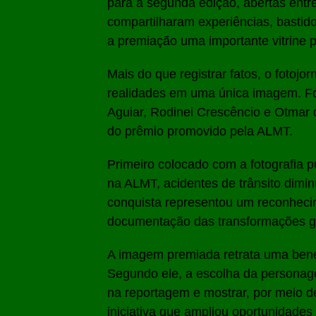
para a segunda edição, abertas entr
compartilharam experiências, bastid
a premiação uma importante vitrine 
Mais do que registrar fatos, o fotojo
realidades em uma única imagem. Fo
Aguiar, Rodinei Crescêncio e Otmar d
do prêmio promovido pela ALMT.
Primeiro colocado com a fotografia 
na ALMT, acidentes de trânsito dimi
conquista representou um reconheci
documentação das transformações ger
A imagem premiada retrata uma bene
Segundo ele, a escolha da personage
na reportagem e mostrar, por meio d
iniciativa que ampliou oportunidade