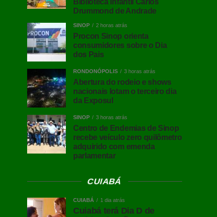
Biblioteca Infantil Carlos
Drummond de Andrade
SINOP
2 horas atrás
Procon Sinop orienta
consumidores sobre o Dia
dos Pais
RONDONÓPOLIS
3 horas atrás
Abertura do rodeio e shows
nacionais lotam o terceiro dia
da Exposul
SINOP
3 horas atrás
Centro de Endemias de Sinop
recebe veículo zero quilômetro
adquirido com emenda
parlamentar
CUIABÁ
CUIABÁ
1 dia atrás
Cuiabá terá Dia D de