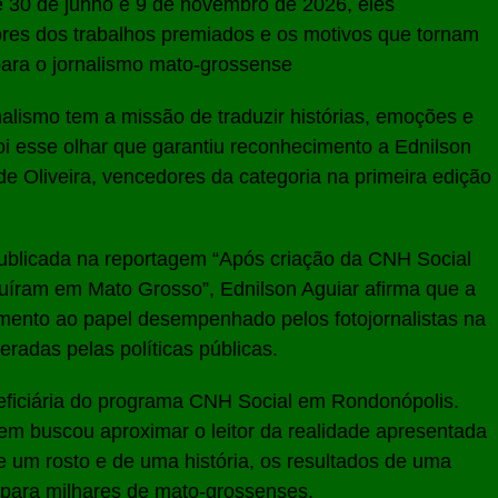
e 30 de junho e 9 de novembro de 2026, eles
ores dos trabalhos premiados e os motivos que tornam
para o jornalismo mato-grossense
rnalismo tem a missão de traduzir histórias, emoções e
i esse olhar que garantiu reconhecimento a Ednilson
e Oliveira, vencedores da categoria na primeira edição
publicada na reportagem “Após criação da CNH Social
nuíram em Mato Grosso”, Ednilson Aguiar afirma que a
mento ao papel desempenhado pelos fotojornalistas na
adas pelas políticas públicas.
ficiária do programa CNH Social em Rondonópolis.
m buscou aproximar o leitor da realidade apresentada
e um rosto e de uma história, os resultados de uma
s para milhares de mato-grossenses.