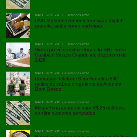
MATO GROSSO
3 semanas atrás
ONU Mulheres oferece formação digital
gratuita; saiba como participar
MATO GROSSO
3 semanas atrás
Sinfra prevê concluir obras do BRT entre
Cuiabá e Várzea Grande até dezembro de
2026
MATO GROSSO
4 semanas atrás
Operação Telefone Sem Fio retira 500
quilos de cabos irregulares da Avenida
Dom Bosco
MATO GROSSO
4 semanas atrás
Mega-Sena acumula para R$ 25 milhões;
confira números sorteados
MATO GROSSO
4 semanas atrás
Raoni está consciente, mas apresenta leve