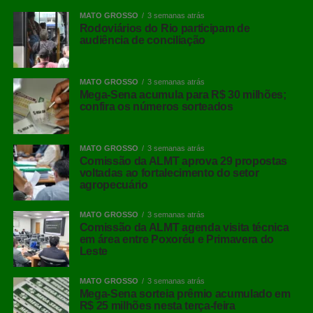
MATO GROSSO
3 semanas atrás
Rodoviários do Rio participam de
audiência de conciliação
MATO GROSSO
3 semanas atrás
Mega-Sena acumula para R$ 30 milhões;
confira os números sorteados
MATO GROSSO
3 semanas atrás
Comissão da ALMT aprova 29 propostas
voltadas ao fortalecimento do setor
agropecuário
MATO GROSSO
3 semanas atrás
Comissão da ALMT agenda visita técnica
em área entre Poxoréu e Primavera do
Leste
MATO GROSSO
3 semanas atrás
Mega-Sena sorteia prêmio acumulado em
R$ 25 milhões nesta terça-feira