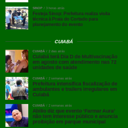
SINOP
3 horas atrás
Festeja Sinop: Prefeitura realiza visita
técnica à Praia do Cortado para
planejamento do evento
CUIABÁ
CUIABÁ
2 dias atrás
Cuiabá terá Dia D de Multivacinação
em agosto com atendimento nas 72
unidades de saúde
CUIABÁ
2 semanas atrás
Prefeitura intensifica fiscalização de
ambulantes e trailers irregulares em
Cuiabá
CUIABÁ
2 semanas atrás
Abilio diz que evento ‘Farmar Aura’
não tem interesse público e anuncia
proibição em parque municipal