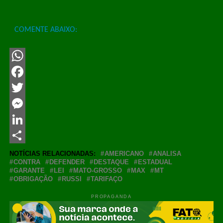
COMENTE ABAIXO:
WhatsApp
Facebook
Twitter
Messenger
LinkedIn
Share
NOTÍCIAS RELACIONADAS:
AMERICANO
ANALISA
CONTRA
DEFENDER
DESTAQUE
ESTADUAL
GARANTE
LEI
MATO-GROSSO
MAX
MT
OBRIGAÇÃO
RUSSI
TARIFAÇO
PROPAGANDA