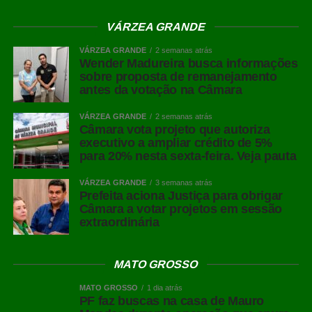
VÁRZEA GRANDE
VÁRZEA GRANDE
2 semanas atrás
Wender Madureira busca informações
sobre proposta de remanejamento
antes da votação na Câmara
VÁRZEA GRANDE
2 semanas atrás
Câmara vota projeto que autoriza
executivo a ampliar crédito de 5%
para 20% nesta sexta-feira. Veja pauta
VÁRZEA GRANDE
3 semanas atrás
Prefeita aciona Justiça para obrigar
Câmara a votar projetos em sessão
extraordinária
MATO GROSSO
MATO GROSSO
1 dia atrás
PF faz buscas na casa de Mauro