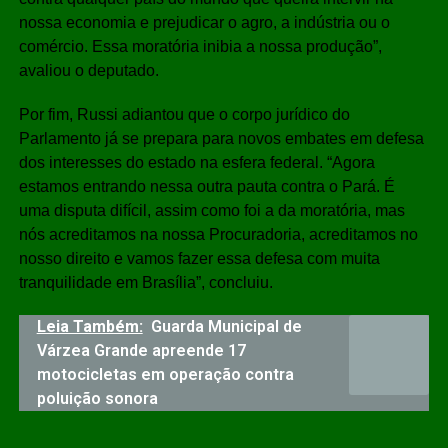
nossa economia e prejudicar o agro, a indústria ou o
comércio. Essa moratória inibia a nossa produção”,
avaliou o deputado.
Por fim, Russi adiantou que o corpo jurídico do
Parlamento já se prepara para novos embates em defesa
dos interesses do estado na esfera federal. “Agora
estamos entrando nessa outra pauta contra o Pará. É
uma disputa difícil, assim como foi a da moratória, mas
nós acreditamos na nossa Procuradoria, acreditamos no
nosso direito e vamos fazer essa defesa com muita
tranquilidade em Brasília”, concluiu.
Leia Também:
Guarda Municipal de
Várzea Grande apreende 17
motocicletas em operação contra
poluição sonora