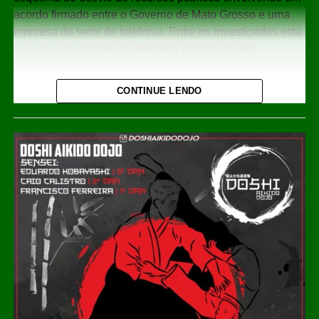
acordo firmado entre o Governo de Mato Grosso e uma
empresa do setor de telefonia. Entre os investigados está
o ex-governador
Mauro Mendes
(União Brasil)
.
Foram cumpridos
25 mandados de busca e apreensão
CONTINUE LENDO
em Mato Grosso, São Paulo, Rondônia e Ceará, por
determinação do
Supremo Tribunal Federal (STF)
. Em
Cuiabá, agentes estiveram na residência de Mauro
Mendes e também realizaram diligências na sede da
Procuradoria-Geral do Estado (PGE-MT).
Segundo a investigação, o acordo analisado teria sido
utilizado para desviar mais de
R$ 308 milhões
dos cofres
públicos por meio de uma complexa movimentação
financeira envolvendo fundos de investimento e
empresas, com o objetivo de dificultar o rastreamento dos
recursos.
Além das buscas, a Justiça determinou o bloqueio de