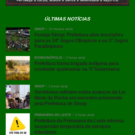
A investigação está em andamento, e o fato de uma
pessoa ser investigada não implica condenação.
ÚLTIMAS NOTÍCIAS
COMENTE ABAIXO:
SINOP
15 minutos atrás
Festeja Sinop: Prefeitura abre inscrições
para os 34º Jogos Olímpicos e os 3º Jogos
Paralímpicos
WhatsApp
RONDONÓPOLIS
2 horas atrás
Prefeitura forma brigada indígena para
Facebook
combater queimadas na TI Tadarimana
Twitter
Messenger
SINOP
2 horas atrás
Servidoras refletem sobre avanços da Lei
LinkedIn
Maria da Penha em encontro promovido
Share
pela Prefeitura de Sinop
PRIMAVERA DO LESTE
3 horas atrás
Prefeitura de Primavera do Leste informa
suspensão temporária de serviços
tributários