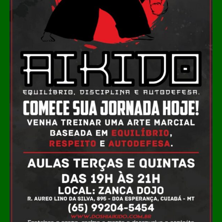
bens de até
R$ 316 milhões
, a quebra dos sigilos
bancário e fiscal dos investigados, além da apreensão de
passaportes e outras medidas cautelares.
Em nota, a PGE-MT informou que irá colaborar com as
investigações e afirmou confiar que os fatos serão
devidamente esclarecidos.
Leia Também:
Atletas da APJ
conquistam três medalhas no
Campeonato Sul-Americano de
Veteranos 2026
Os investigados poderão responder por crimes como
organização criminosa, peculato, lavagem de dinheiro,
delitos contra o Sistema Financeiro Nacional e uso
indevido de informação privilegiada. Até a publicação
desta reportagem, Mauro Mendes não havia se
manifestado sobre a operação.