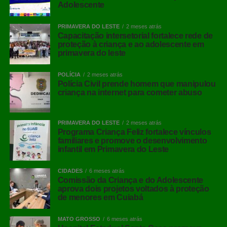
Adolescente
PRIMAVERA DO LESTE
2 meses atrás
Capacitação intersetorial fortalece rede de
proteção à criança e ao adolescente em
primavera do leste
POLÍCIA
2 meses atrás
Polícia Civil prende homem que manipulou
criança na internet para cometer abuso
PRIMAVERA DO LESTE
2 meses atrás
Programa Criança Feliz fortalece vínculos
familiares e promove o desenvolvimento
infantil em Primavera do Leste
CIDADES
6 meses atrás
Comissão da Criança e do Adolescente
aprova dois projetos voltados à proteção
de menores em Cuiabá
MATO GROSSO
6 meses atrás