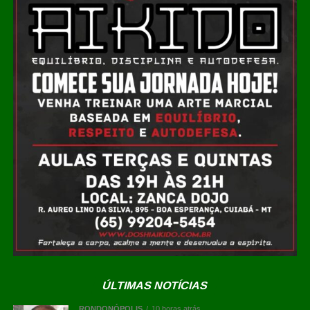
COMENTE ABAIXO:
WhatsApp
Facebook
Twitter
Messenger
LinkedIn
Share
Leia Também:
Prefeitura de Cuiabá
lança obras de asfalto no Residencial
Itapajé
ÚLTIMAS NOTÍCIAS
RONDONÓPOLIS
10 horas atrás