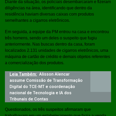
Diante da situação, os policiais desembarcaram e fizeram
diligências na área, identificando que dentro da
residência haviam diversas caixas com produtos
semelhantes a cigarros eletrônicos.
Em seguida, a equipe da PM entrou na casa e encontrou
três homens, sendo um deles o suspeito que fugiu
anteriormente. Nas buscas dentro da casa, foram
localizados 2.131 unidades de cigarros eletrônicos, uma
máquina de cartão de crédito e demais objetos referentes
a comercialização dos produtos.
Leia Também:
Alisson Alencar
assume Comissão de Transformação
Digital do TCE-MT e coordenação
nacional de Tecnologia e IA dos
Tribunais de Contas
Questionados, os três suspeitos afirmaram que
trabalhavam em um estabelecimento que fazia a venda