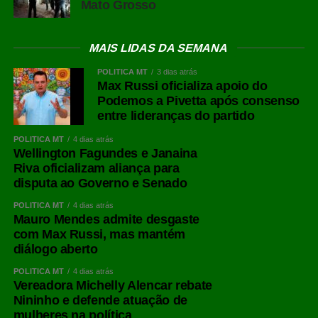
Mato Grosso
MAIS LIDAS DA SEMANA
POLÍTICA MT
3 dias atrás
Max Russi oficializa apoio do
Podemos a Pivetta após consenso
entre lideranças do partido
POLÍTICA MT
4 dias atrás
Wellington Fagundes e Janaina
Riva oficializam aliança para
disputa ao Governo e Senado
POLÍTICA MT
4 dias atrás
Mauro Mendes admite desgaste
com Max Russi, mas mantém
diálogo aberto
POLÍTICA MT
4 dias atrás
Vereadora Michelly Alencar rebate
Nininho e defende atuação de
mulheres na política