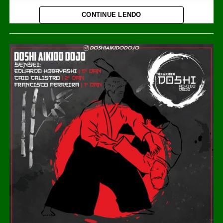
do veículo e bateu violentamente contra um poste às
CONTINUE LENDO
margens da avenida.
Com a força da colisão, o homem foi arremessado para
fora do automóvel e morreu ainda no local. O veículo
ficou completamente destruído.
O impacto também atingiu uma residência próxima e
derrubou parte do muro frontal do imóvel.
A identidade da vítima ainda não foi divulgada.
Equipes de segurança foram acionadas para atender a
ocorrência e realizar os procedimentos necessários. As
circunstâncias que fizeram o motorista perder o controle
do veículo deverão ser investigadas pelas autoridades
competentes.Vítima foi arremessada para fora do veículo
e morreu ainda no local; acidente também derrubou muro
de uma residência