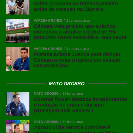
sobre proposta de remanejamento
antes da votação na Câmara
VÁRZEA GRANDE
2 semanas atrás
Câmara vota projeto que autoriza
executivo a ampliar crédito de 5%
para 20% nesta sexta-feira. Veja pauta
VÁRZEA GRANDE
3 semanas atrás
Prefeita aciona Justiça para obrigar
Câmara a votar projetos em sessão
extraordinária
MATO GROSSO
MATO GROSSO
18 horas atrás
Coronel Roveri destaca investimentos
e redução de crimes durante
passagem pela Sesp-MT
MATO GROSSO
19 horas atrás
Agosto Lilás reforça combate à