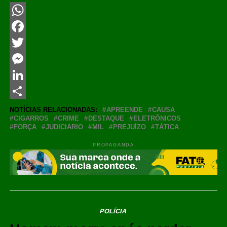
WhatsApp
Facebook
Twitter
Messenger
LinkedIn
Share
NOTÍCIAS RELACIONADAS:
APREENDE
CAUSA
CIGARROS
CRIME
DESTAQUE
ELETRÔNICOS
FORÇA
JUDICIARIO
MIL
PREJUÍZO
TÁTICA
PROPAGANDA
POLÍCIA