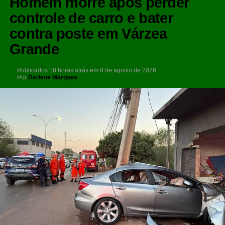
Homem morre após perder
controle de carro e bater
contra poste em Várzea
Grande
Publicados
18 horas atrás
em
8 de agosto de 2026
Por
Darlene Marques