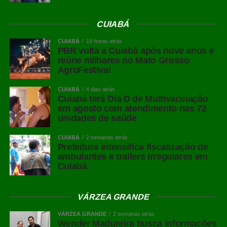
CUIABÁ
CUIABÁ
19 horas atrás
PBR volta a Cuiabá após nove anos e
reúne milhares no Mato Grosso
AgroFestival
CUIABÁ
4 dias atrás
Cuiabá terá Dia D de Multivacinação
em agosto com atendimento nas 72
unidades de saúde
CUIABÁ
2 semanas atrás
Prefeitura intensifica fiscalização de
ambulantes e trailers irregulares em
Cuiabá
VÁRZEA GRANDE
VÁRZEA GRANDE
2 semanas atrás
Wender Madureira busca informações