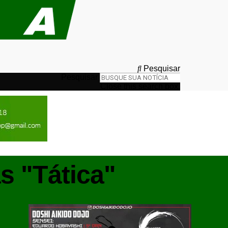
Pesquisar
Pesquisar
Close this search box.
s "Tática"