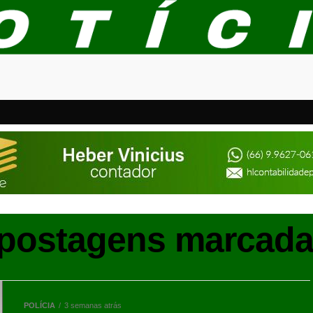
postagens marcada
POLÍCIA
3 semanas atrás