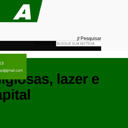
Pesquisar
Pesquisar
Close this search box.
igiosas, lazer e
pital