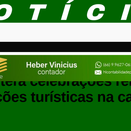
MATO GROSSO
terá celebrações rel
ções turísticas na ca