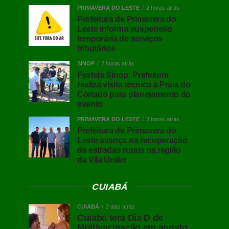
PRIMAVERA DO LESTE
2 horas atrás
Prefeitura de Primavera do
Leste informa suspensão
temporária de serviços
tributários
SINOP
2 horas atrás
Festeja Sinop: Prefeitura
realiza visita técnica à Praia do
Cortado para planejamento do
evento
PRIMAVERA DO LESTE
3 horas atrás
Prefeitura de Primavera do
Leste avança na recuperação
de estradas rurais na região
da Vila União
CUIABÁ
CUIABÁ
2 dias atrás
Cuiabá terá Dia D de
Multivacinação em agosto