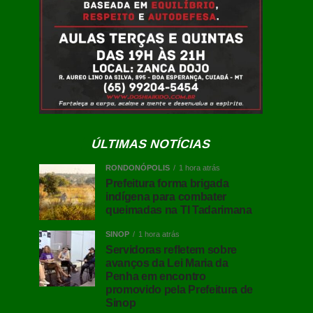
ÚLTIMAS NOTÍCIAS
RONDONÓPOLIS
1 hora atrás
Prefeitura forma brigada
indígena para combater
queimadas na TI Tadarimana
SINOP
1 hora atrás
Servidoras refletem sobre
avanços da Lei Maria da
Penha em encontro
promovido pela Prefeitura de
Sinop