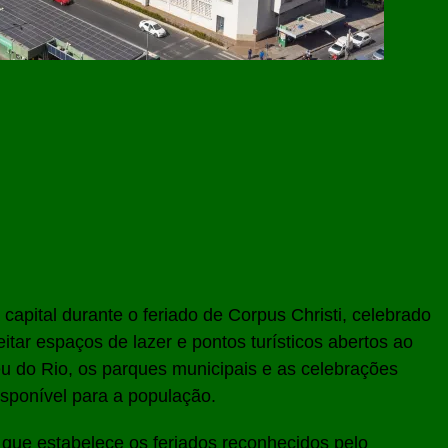
pital durante o feriado de Corpus Christi, celebrado
eitar espaços de lazer e pontos turísticos abertos ao
eu do Rio, os parques municipais e as celebrações
isponível para a população.
que estabelece os feriados reconhecidos pelo