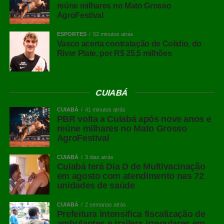
reúne milhares no Mato Grosso
AgroFestival
ESPORTES
52 minutos atrás
Vasco acerta contratação de Colidio, do
River Plate, por R$ 25,5 milhões
CUIABÁ
CUIABÁ
41 minutos atrás
PBR volta a Cuiabá após nove anos e
reúne milhares no Mato Grosso
AgroFestival
CUIABÁ
3 dias atrás
Cuiabá terá Dia D de Multivacinação
em agosto com atendimento nas 72
unidades de saúde
CUIABÁ
2 semanas atrás
Prefeitura intensifica fiscalização de
ambulantes e trailers irregulares em