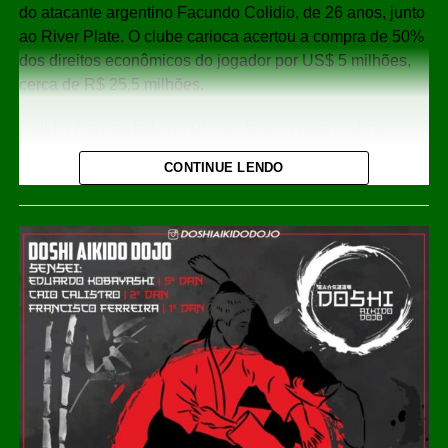
do atacante argentino Facundo Colidio, de 26 anos, junto
ao River Plate. O clube carioca acertou a compra de 50%
dos direitos econômicos do jogador por US$ 5 milhões,
cerca de R$ 25,5 milhões.
Colidio é aguardado no Rio de Janeiro para realizar
exames médicos e assinar o contrato com o Vasco.
CONTINUE LENDO
Segundo informações divulgadas pelo jornalista César
Luis Merlo, o vínculo com o clube será válido até
dezembro de 2029.
O acordo prevê ainda a possibilidade de o Vasco adquirir
os outros 50% dos direitos econômicos do atacante por
mais US$ 5 milhões. A segunda parcela da negociação,
porém, está condicionada ao cumprimento de metas
estabelecidas entre as partes.
Carreira