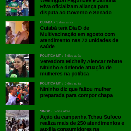
Wellington Fagundes e Janaina
Riva oficializam aliança para
disputa ao Governo e Senado
CUIABÁ
3 dias atrás
Cuiabá terá Dia D de
Multivacinação em agosto com
atendimento nas 72 unidades de
saúde
POLÍTICA MT
3 dias atrás
Vereadora Michelly Alencar rebate
Nininho e defende atuação de
mulheres na política
POLÍTICA MT
3 dias atrás
Nininho diz que faltou mulher
preparada para compor chapa
SINOP
5 dias atrás
Ação da campanha Tchau Sufoco
realiza mais de 250 atendimentos e
auxilia consumidores na