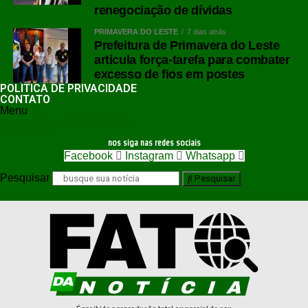
renegociação de dívidas
PRIMAVERA DO LESTE
7 dias atrás
Prefeitura de Primavera do Leste
articula força-tarefa para combater
excesso de fios em postes
POLÍTICA DE PRIVACIDADE
CONTATO
Menu
POLÍTICA DE PRIVACIDADE
CONTATO
nos siga nas redes sociais
Facebook
Instagram
Whatsapp
Pesquisar
Pesquisar