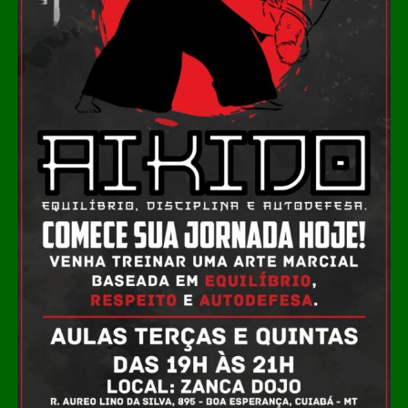
Revelado nas categorias de base da Inter de Milão,
Colidio também passou pela formação do Boca Juniors.
No futebol profissional, atuou pelo Sint-Truiden, da
Bélgica, e pelo Tigre, da Argentina, clube pelo qual
ganhou destaque antes de chamar a atenção do River
Plate.
Pelo clube de Buenos Aires, o atacante disputou 136
partidas, marcou 32 gols e contribuiu com 14
assistências.
Leia Também:
Polícia Civil inicia
projeto para aprimorar investigações
de crimes contra a vida
A expectativa é que Colidio seja anunciado oficialmente
pelo Vasco nos próximos dias.
COMENTE ABAIXO: