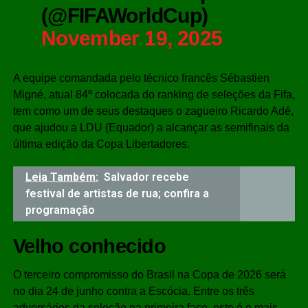
(@FIFAWorldCup)
November 19, 2025
A equipe comandada pelo técnico francês Sébastien
Migné, atual 84ª colocada do ranking de seleções da Fifa,
tem como um de seus destaques o zagueiro Ricardo Adé,
que ajudou a LDU (Equador) a alcançar as semifinais da
última edição da Copa Libertadores.
Leia Também:
Salvador recebe
festival de artistas de rua; confira a
programação
Velho conhecido
O terceiro compromisso do Brasil na Copa de 2026 será
no dia 24 de junho contra a Escócia. Entre os três
adversários da seleção na primeira fase, este é o mais