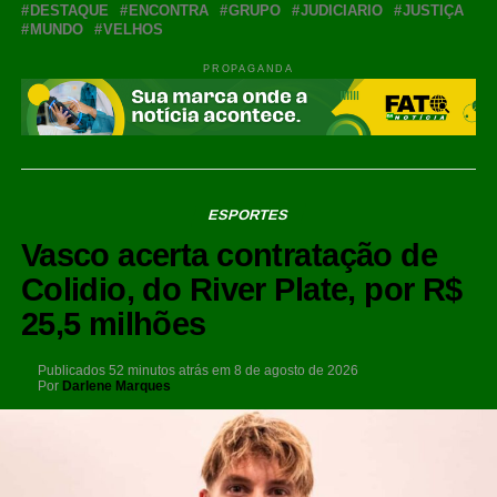
DESTAQUE
ENCONTRA
GRUPO
JUDICIARIO
JUSTIÇA
MUNDO
VELHOS
PROPAGANDA
ESPORTES
Vasco acerta contratação de
Colidio, do River Plate, por R$
25,5 milhões
Publicados
52 minutos atrás
em
8 de agosto de 2026
Por
Darlene Marques