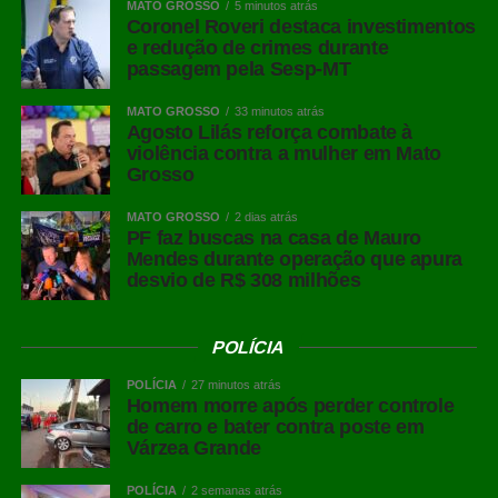
MATO GROSSO
5 minutos atrás
Coronel Roveri destaca investimentos
e redução de crimes durante
passagem pela Sesp-MT
MATO GROSSO
33 minutos atrás
Agosto Lilás reforça combate à
violência contra a mulher em Mato
Grosso
MATO GROSSO
2 dias atrás
PF faz buscas na casa de Mauro
Mendes durante operação que apura
desvio de R$ 308 milhões
POLÍCIA
POLÍCIA
27 minutos atrás
Homem morre após perder controle
de carro e bater contra poste em
Várzea Grande
POLÍCIA
2 semanas atrás