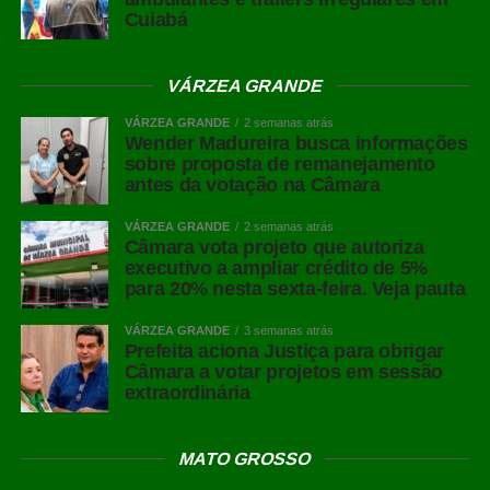
Cuiabá
VÁRZEA GRANDE
VÁRZEA GRANDE
2 semanas atrás
Wender Madureira busca informações
sobre proposta de remanejamento
antes da votação na Câmara
VÁRZEA GRANDE
2 semanas atrás
Câmara vota projeto que autoriza
executivo a ampliar crédito de 5%
para 20% nesta sexta-feira. Veja pauta
VÁRZEA GRANDE
3 semanas atrás
Prefeita aciona Justiça para obrigar
Câmara a votar projetos em sessão
extraordinária
MATO GROSSO