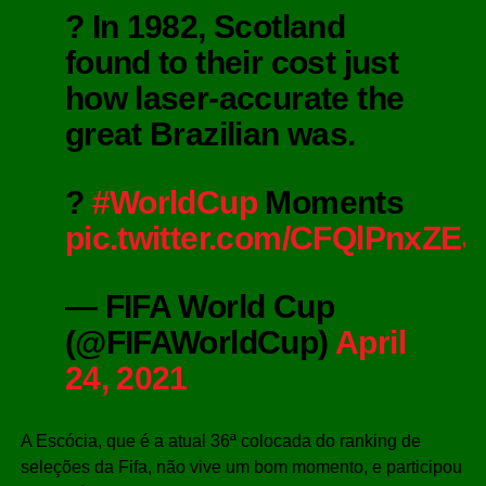
? In 1982, Scotland
found to their cost just
how laser-accurate the
great Brazilian was.
?
#WorldCup
Moments
pic.twitter.com/CFQlPnxZEJ
— FIFA World Cup
(@FIFAWorldCup)
April
24, 2021
A Escócia, que é a atual 36ª colocada do ranking de
seleções da Fifa, não vive um bom momento, e participou