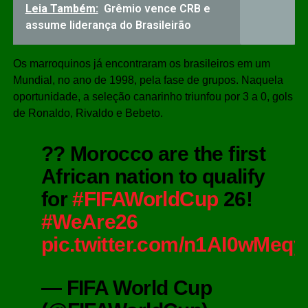
Leia Também:
Grêmio vence CRB e
assume liderança do Brasileirão
Os marroquinos já encontraram os brasileiros em um
Mundial, no ano de 1998, pela fase de grupos. Naquela
oportunidade, a seleção canarinho triunfou por 3 a 0, gols
de Ronaldo, Rivaldo e Bebeto.
?? Morocco are the first
African nation to qualify
for
#FIFAWorldCup
26!
#WeAre26
pic.twitter.com/n1AI0wMeqy
— FIFA World Cup