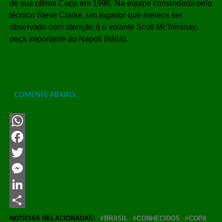
de sua última Copa em 1998. Na equipe comandada pelo
técnico Steve Clarke, um jogador que merece ser
observado com atenção é o volante Scott McTominay,
peça importante do Napoli (Itália).
COMENTE ABAIXO:
WhatsApp
Facebook
Twitter
Messenger
LinkedIn
Share
NOTÍCIAS RELACIONADAS:
BRASIL
CONHECIDOS
COPA