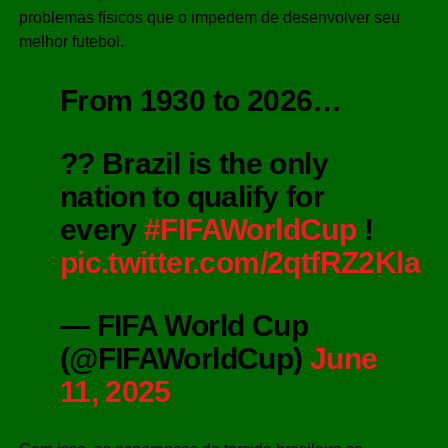
problemas físicos que o impedem de desenvolver seu
melhor futebol.
From 1930 to 2026…
?? Brazil is the only
nation to qualify for
every
#FIFAWorldCup
!
pic.twitter.com/2qtfRZ2Kla
— FIFA World Cup
(@FIFAWorldCup)
June
11, 2025