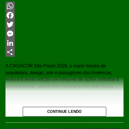
WhatsApp
Facebook
Twitter
Messenger
LinkedIn
Share
A CASACOR São Paulo 2026, a maior mostra de
arquitetura, design, arte e paisagismo das Américas,
realizará nesta edição um conjunto de ações voltadas à
acessibilidade, atendendo visitantes com deficiência
motora, visual e auditiva. O evento, realizado de 10 a 20
de outubro de 2026 no Centro de Exposições da cidade,
contará com percursos adaptados, rampas, elevadores,
CONTINUE LENDO
banheiros acessíveis e recursos de comunicação na
Língua Brasileira de Sinais (Libras), seguindo as
diretrizes do Desenho Universal e mantendo a