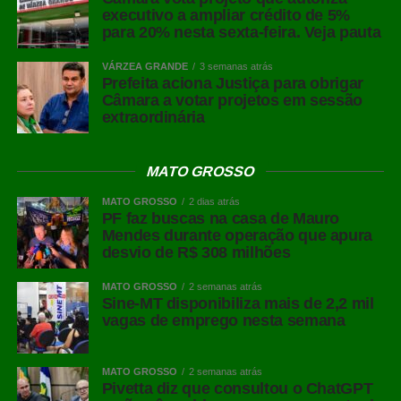
executivo a ampliar crédito de 5%
para 20% nesta sexta-feira. Veja pauta
VÁRZEA GRANDE
3 semanas atrás
Prefeita aciona Justiça para obrigar
Câmara a votar projetos em sessão
extraordinária
COMENTE ABAIXO:
MATO GROSSO
WhatsApp
MATO GROSSO
2 dias atrás
PF faz buscas na casa de Mauro
Facebook
Mendes durante operação que apura
Twitter
desvio de R$ 308 milhões
Messenger
MATO GROSSO
2 semanas atrás
Sine-MT disponibiliza mais de 2,2 mil
LinkedIn
vagas de emprego nesta semana
Share
MATO GROSSO
2 semanas atrás
Pivetta diz que consultou o ChatGPT