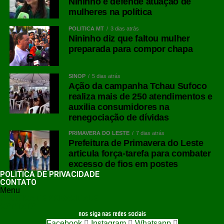
Nininho e defende atuação de
mulheres na política
POLÍTICA MT
3 dias atrás
Nininho diz que faltou mulher
preparada para compor chapa
SINOP
5 dias atrás
Ação da campanha Tchau Sufoco
realiza mais de 250 atendimentos e
auxilia consumidores na
renegociação de dívidas
PRIMAVERA DO LESTE
7 dias atrás
Prefeitura de Primavera do Leste
articula força-tarefa para combater
excesso de fios em postes
POLÍTICA DE PRIVACIDADE
CONTATO
Menu
POLÍTICA DE PRIVACIDADE
CONTATO
nos siga nas redes sociais
Facebook
Instagram
Whatsapp