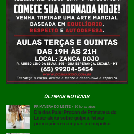
integra soluções de acessibilidade ao seu layout; “A
Poética do Ritmo”, de Isabella Nalon, concebido para
receber visitantes por meio de elevador; e a Casa da
Marcenaria Brasileira, de João Panaggio, equipada com
plataforma elevatória para percursos completos. Outros
ambientes, como o banheiro Galeria (Carlos Navarro) e o
Spa Raízes (Marcos Serrano Miralles), também contam
com adaptações específicas.
Leia Também:
Juju Salimeni
esquenta web ao mostrar look para
desfile de carnaval 2023: “Sem
sutiã?”
ÚLTIMAS NOTÍCIAS
Além das adaptações físicas, a edição 2026 oferece
PRIMAVERA DO LESTE
10 horas atrás
recursos para pessoas com deficiência visual e auditiva.
Dia dos Pais: Procon de Primavera do
Mapas táteis, audiodescrição e carrinhos motorizados
Leste alerta sobre golpes, falsas
promoções e compras por impulso
estão disponíveis ao longo do circuito. O atendimento em
Língua Brasileira de Sinais (Libras) para visitantes surdos