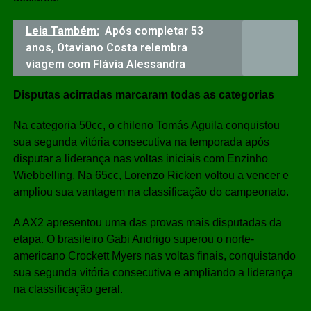
Leia Também:
Após completar 53
anos, Otaviano Costa relembra
viagem com Flávia Alessandra
Disputas acirradas marcaram todas as categorias
Na categoria 50cc, o chileno Tomás Aguila conquistou
sua segunda vitória consecutiva na temporada após
disputar a liderança nas voltas iniciais com Enzinho
Wiebbelling. Na 65cc, Lorenzo Ricken voltou a vencer e
ampliou sua vantagem na classificação do campeonato.
A AX2 apresentou uma das provas mais disputadas da
etapa. O brasileiro Gabi Andrigo superou o norte-
americano Crockett Myers nas voltas finais, conquistando
sua segunda vitória consecutiva e ampliando a liderança
na classificação geral.