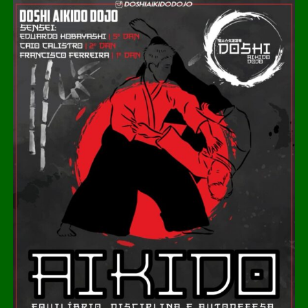
certificação da Comissão Permanente de Acessibilidade
(CPA) obtida nos três últimos anos.
O percurso acessível inclui rampas de inclinação
adequada, circulação livre para cadeiras de rodas e
elevadores que dão acesso a sete ambientes diferentes.
Cada um desses espaços recebeu equipamentos de
acessibilidade que permitem a visita a mezaninos e aos
níveis superiores sem comprometer o conceito
arquitetônico dos projetos. Nove banheiros foram
adaptados, oferecendo cabines exclusivas, áreas
familiares e, em alguns casos, instalações para crianças
e pessoas de baixa estatura.
Diversos projetos da mostra incorporam recursos de
acessibilidade como parte da linguagem dos ambientes.
Entre eles, destaca‑se o “Nota em Linhas”, de Rafaella
Manso, que dispõe de elevador para o pavimento
superior; o Restaurante Raiz, de Marta Martins, que