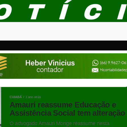
CUIABÁ
1 ano atrás
Amauri reassume Educação e
Assistência Social tem alteração
O advogado Amauri Monge reassume nesta