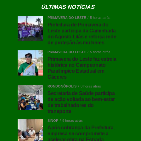
ÚLTIMAS NOTÍCIAS
PRIMAVERA DO LESTE
5 horas atrás
Prefeitura de Primavera do
Leste participa da Caminhada
do Agosto Lilás e reforça rede
de proteção às mulheres
PRIMAVERA DO LESTE
5 horas atrás
Primavera do Leste faz estreia
histórica no Campeonato
Paralímpico Estadual em
Cáceres
RONDONÓPOLIS
8 horas atrás
Secretaria de Saúde participa
de ação voltada ao bem-estar
de trabalhadores do
transporte
SINOP
9 horas atrás
Após cobrança da Prefeitura,
empresa se compromete a
acelerar obra na Estrada