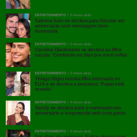
ENTRETENIMENTO
3 meses atrás
Sabrina Sato se declara para Nicolas em
aniversário com mensagem bem-
humorada
ENTRETENIMENTO
3 meses atrás
Carolina Dieckmann se declara ao filho
caçula: ‘Contando os dias pra você voltar’
ENTRETENIMENTO
3 meses atrás
Thiago Nigro mostra filha internada no
EUA e se declara a pequena: ‘Papai está
orando’
ENTRETENIMENTO
4 meses atrás
Sandy se declara para o namorado em
aniversário e surpreende web com gesto
ENTRETENIMENTO
4 meses atrás
Em clima de romance, Nattan dança com