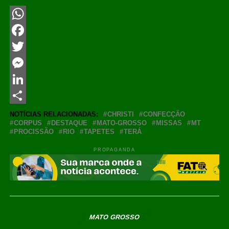
WhatsApp
Facebook
Twitter
Messenger
LinkedIn
Share
NOTÍCIAS RELACIONADAS:
CHRISTI
CONFECÇÃO
CORPUS
DESTAQUE
MATO-GROSSO
MISSAS
MT
PROCISSÃO
RIO
TAPETES
TERÁ
PROPAGANDA
MATO GROSSO