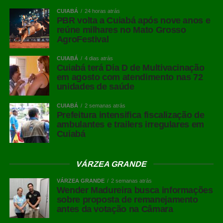
CUIABÁ
24 horas atrás
Messenger
PBR volta a Cuiabá após nove anos e
reúne milhares no Mato Grosso
LinkedIn
AgroFestival
Share
CUIABÁ
4 dias atrás
Cuiabá terá Dia D de Multivacinação
em agosto com atendimento nas 72
unidades de saúde
CUIABÁ
2 semanas atrás
Prefeitura intensifica fiscalização de
ambulantes e trailers irregulares em
Cuiabá
VÁRZEA GRANDE
VÁRZEA GRANDE
2 semanas atrás
Wender Madureira busca informações
sobre proposta de remanejamento
antes da votação na Câmara