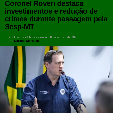
Coronel Roveri destaca
investimentos e redução de
crimes durante passagem pela
Sesp-MT
Publicados
23 horas atrás
em
8 de agosto de 2026
Por
Darlene Marques