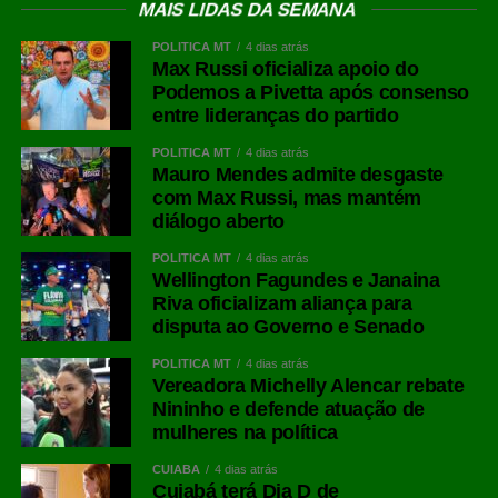
MAIS LIDAS DA SEMANA
POLÍTICA MT
4 dias atrás
Max Russi oficializa apoio do
Podemos a Pivetta após consenso
entre lideranças do partido
POLÍTICA MT
4 dias atrás
Mauro Mendes admite desgaste
com Max Russi, mas mantém
diálogo aberto
POLÍTICA MT
4 dias atrás
Wellington Fagundes e Janaina
Riva oficializam aliança para
disputa ao Governo e Senado
POLÍTICA MT
4 dias atrás
Vereadora Michelly Alencar rebate
Nininho e defende atuação de
mulheres na política
CUIABÁ
4 dias atrás
Cuiabá terá Dia D de