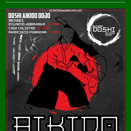
instituições e estratégias de enfrentamento à
criminalidade.
Entre as ações citadas está o programa Vigia Mais MT,
que ampliou o uso de câmeras de monitoramento em
municípios do Estado. A tecnologia passou a ser utilizada
como ferramenta de apoio às forças policiais, além de
auxiliar em operações e no monitoramento de áreas
estratégicas.
Dados divulgados pela Segurança Pública também
apontaram redução em determinados indicadores
criminais no período. Em 2024, os roubos de veículos em
Mato Grosso registraram queda de 28% em relação ao
ano anterior. Os furtos de veículos também apresentaram
redução no mesmo intervalo.
Roveri também mencionou investimentos em
equipamentos, tecnologia e efetivo como parte das
medidas adotadas para reforçar a estrutura da segurança