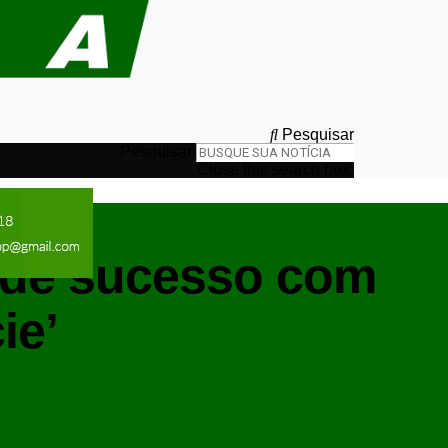
Pesquisar
Pesquisar
Close this search box.
s de sucesso com
ie’