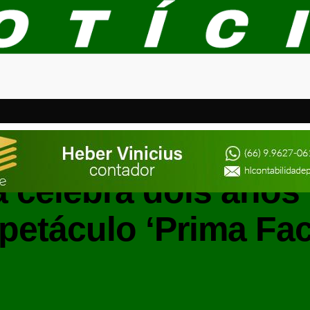
ENTRETENIMENTO
a celebra dois ano
petáculo ‘Prima Fac