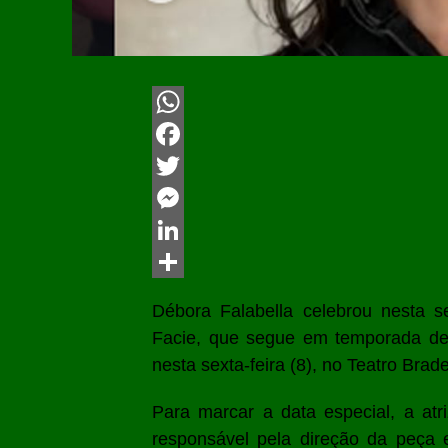
WhatsApp
Facebook
Twitter
Messenger
LinkedIn
Share
Débora Falabella
celebrou nesta s
Facie
, que segue em temporada de 
nesta sexta-feira (8), no
Teatro Brad
Para marcar a data especial, a atr
responsável pela direção da peça e