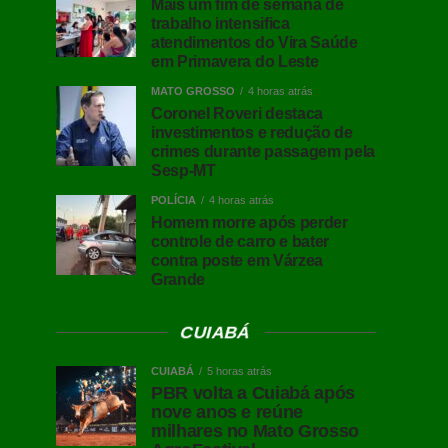
Mais um fim de semana de
trabalho intensifica
atendimentos do Vira Saúde
em Primavera do Leste
MATO GROSSO
4 horas atrás
Coronel Roveri destaca
investimentos e redução de
crimes durante passagem pela
Sesp-MT
POLÍCIA
4 horas atrás
Homem morre após perder
controle de carro e bater
contra poste em Várzea
Grande
CUIABÁ
CUIABÁ
5 horas atrás
PBR volta a Cuiabá após
nove anos e reúne
milhares no Mato Grosso