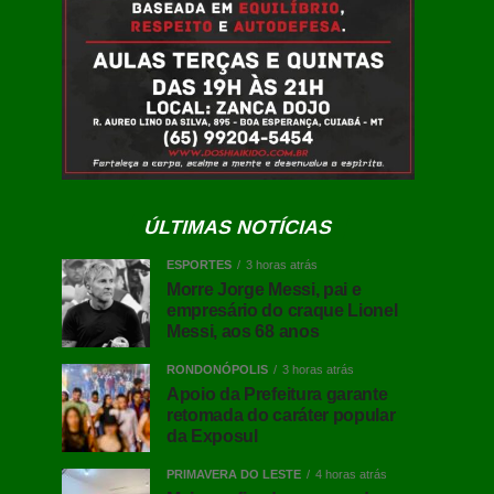
ÚLTIMAS NOTÍCIAS
ESPORTES
3 horas atrás
Morre Jorge Messi, pai e
empresário do craque Lionel
Messi, aos 68 anos
RONDONÓPOLIS
3 horas atrás
Apoio da Prefeitura garante
retomada do caráter popular
da Exposul
PRIMAVERA DO LESTE
4 horas atrás