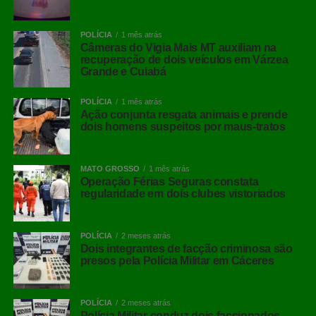
POLÍCIA
1 mês atrás
Câmeras do Vigia Mais MT auxiliam na
recuperação de dois veículos em Várzea
Grande e Cuiabá
POLÍCIA
1 mês atrás
Ação conjunta resgata animais e prende
dois homens suspeitos por maus-tratos
MATO GROSSO
1 mês atrás
Operação Férias Seguras constata
regularidade em dois clubes vistoriados
POLÍCIA
2 meses atrás
Dois integrantes de facção criminosa são
presos pela Polícia Militar em Cáceres
POLÍCIA
2 meses atrás
Polícia Militar conduz dois faccionados