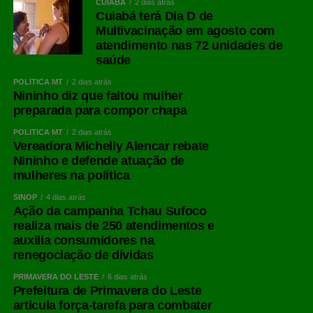
CUIABÁ
2 dias atrás
Cuiabá terá Dia D de
Multivacinação em agosto com
atendimento nas 72 unidades de
saúde
POLÍTICA MT
2 dias atrás
Nininho diz que faltou mulher
preparada para compor chapa
POLÍTICA MT
2 dias atrás
Vereadora Michelly Alencar rebate
Nininho e defende atuação de
mulheres na política
Instalação de placas de nomes de ruas e avenidas nos
SINOP
4 dias atrás
semáforos
Ação da campanha Tchau Sufoco
realiza mais de 250 atendimentos e
auxilia consumidores na
COMENTE ABAIXO:
renegociação de dívidas
PRIMAVERA DO LESTE
6 dias atrás
Prefeitura de Primavera do Leste
articula força-tarefa para combater
WhatsApp