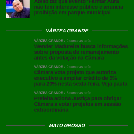
Abilio diz que evento ‘Farmar Aura’
bonita, no caso de plantio de grama e ajardinamento
não tem interesse público e anuncia
proibição em parque municipal
junto à Avenida Júlio Campos nesta semana. Tem serviço
até na zona rural, com o patrolamento de estradas no
acesso ao Campo Limpo e Pinguela.
VÁRZEA GRANDE
Já quem trafega no trânsito da cidade tem visto que os
VÁRZEA GRANDE
2 semanas atrás
Wender Madureira busca informações
serviços são muitos, como na sinalização horizontal e
sobre proposta de remanejamento
demarcação na Avenida dos Estudantes e acesso à
antes da votação na Câmara
Avenida Alfredo de Castro, no Anel Viário. Na Avenida
VÁRZEA GRANDE
2 semanas atrás
dos Estudantes, também segue a implantação de tachas
Câmara vota projeto que autoriza
de LED na ciclofaixa. Há ainda a implantação das placas
executivo a ampliar crédito de 5%
para 20% nesta sexta-feira. Veja pauta
com nomes de ruas e avenidas nos semáforos locais e
instalação de placas de sinalização nos bairros.
VÁRZEA GRANDE
3 semanas atrás
Prefeita aciona Justiça para obrigar
Leia Também:
Prefeitura monta rota
Câmara a votar projetos em sessão
extraordinária
exclusiva para ônibus, táxis e
transporte por aplicativo para 52ª
Exposul
MATO GROSSO