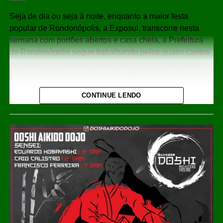
Share
Seja de dia ou seja à noite, enquanto a maior festa
popular de Rondonópolis, a Exposul, transcorre nesta
semana com portões abertos e casa cheia, a Prefeitura
de Rondonópolis segue trabalhando pelos quatro cantos
da cidade em diversas obras e serviços, evidenciando
que a administração vem procurando manter o município
em ordem mesmo enquanto grande parte da população
CONTINUE LENDO
se volta para a exposição.
Andando pelas ruas e avenidas da cidade, é possível ver
que os trabalhos avançam especialmente na área de
infraestrutura. Na acessibilidade, os moradores puderam
verificar as obras da construção de calçadas e sarjetas
junto a pontes da cidade, como no acesso à Vila Cardoso
e no acesso à Vila Mineira. Equipes também estão
atuando na manutenção e recuperação de tampas de
bocas de lobo, e na limpeza de bocas de lobo com
utilização do equipamento Vac-All.