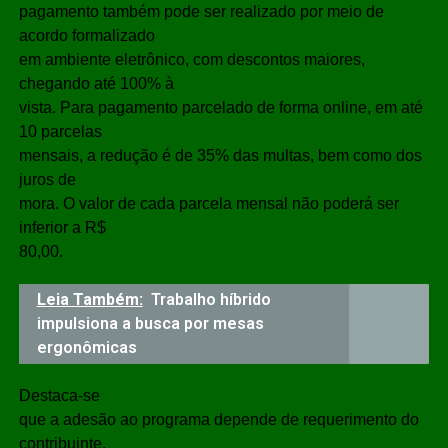
pagamento também pode ser realizado por meio de
acordo formalizado
em ambiente eletrônico, com descontos maiores,
chegando até 100% à
vista. Para pagamento parcelado de forma online, em até
10 parcelas
mensais, a redução é de 35% das multas, bem como dos
juros de
mora. O valor de cada parcela mensal não poderá ser
inferior a R$
80,00.
Leia Também:
Trabalho híbrido
impulsiona a busca por mesas
ergonômicas
Destaca-se
que a adesão ao programa depende de requerimento do
contribuinte,