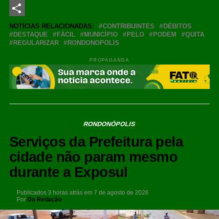
LinkedIn
Share
NOTÍCIAS RELACIONADAS:
CONTRIBUINTES
DÉBITOS
DESTAQUE
FÁCIL
MUNICÍPIO
PELO
PODEM
QUITA
REGULARIZAR
RONDONOPOLIS
PROPAGANDA
RONDONÓPOLIS
Serviços da Prefeitura pela
cidade não param mesmo
durante a Exposul
Publicados
3 horas atrás
em
7 de agosto de 2026
Por
Da Redação