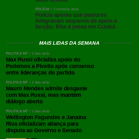
dos selecionados e pré-selecionados no Celina Bezerra,
no Ganha Tempo, e o mutirão de atualização do Cadastro
POLÍCIA
3 semanas atrás
Polícia aponta que pastores
Único, o Cadúnico, no final de semana passado. A
integravam esquema de apoio à
Secretaria de Saúde levou seus diversos serviços, testes
facção; filha é presa em Cuiabá
e vacinas aos trabalhadores do setor de transportes, no
evento Parada Legal.
MAIS LIDAS DA SEMANA
Toda essa movimentação de serviços públicos denota
POLÍTICA MT
2 dias atrás
que a Prefeitura de Rondonópolis não esqueceu o seu
Max Russi oficializa apoio do
Podemos a Pivetta após consenso
dever de casa, mesmo num período em que a festa segue
entre lideranças do partido
no parque de exposições até a madrugada.
POLÍTICA MT
2 dias atrás
Mauro Mendes admite desgaste
com Max Russi, mas mantém
diálogo aberto
POLÍTICA MT
2 dias atrás
Wellington Fagundes e Janaina
Riva oficializam aliança para
disputa ao Governo e Senado