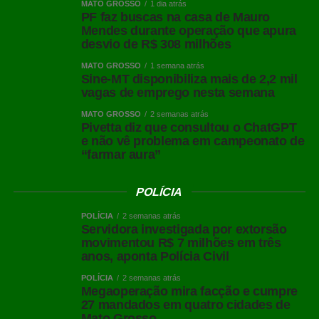
MATO GROSSO
1 dia atrás
PF faz buscas na casa de Mauro
Mendes durante operação que apura
desvio de R$ 308 milhões
MATO GROSSO
1 semana atrás
Sine-MT disponibiliza mais de 2,2 mil
vagas de emprego nesta semana
MATO GROSSO
2 semanas atrás
Pivetta diz que consultou o ChatGPT
e não vê problema em campeonato de
“farmar aura”
POLÍCIA
POLÍCIA
2 semanas atrás
Servidora investigada por extorsão
movimentou R$ 7 milhões em três
Sinalização viária nas ruas e avenidas
anos, aponta Polícia Civil
POLÍCIA
2 semanas atrás
Além disso, as ações especiais do Município não
Megaoperação mira facção e cumpre
pararam nesse período. Prova é a atualização cadastral
27 mandados em quatro cidades de
Mato Grosso