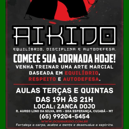
toneladas de carne, concentrada principalmente na
região Sul. Esse volume gera uma quantidade
significativa de resíduos, que historicamente representam
passivo ambiental e custo de manejo. A conversão
desses dejetos em biogás e, posteriormente, em
biometano, muda essa lógica ao transformar resíduo em
ativo econômico.
Leia Também:
Guarda Municipal
apresenta ações e conquistas na
comemoração dos 26 anos
A usina opera com biodigestores do tipo CSTR,
tecnologia que permite a decomposição controlada da
matéria orgânica e a geração de biogás. Esse gás é
então purificado por membranas até atingir pureza
superior a 96%, padrão exigido para comercialização
como biometano. A certificação da ANP garante
rastreabilidade e viabiliza a inserção do produto no