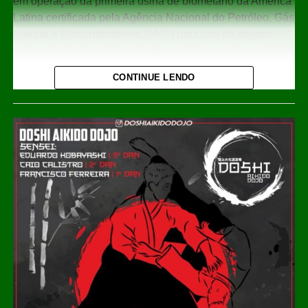
em operação da primeira usina de biometano da América
Latina certificada pela
Agência Nacional do Petróleo, Gás
Natural e Biocombustíveis
(ANP) para uso de dejetos
suínos. A planta está localizada em Campos Novos (350
km da capital, Florianópolis), no Meio-Oeste de Santa
CONTINUE LENDO
Catarina, uma das principais regiões produtoras de
proteína animal do país.
O projeto recebeu cerca de R$ 65 milhões em
investimentos e tem capacidade de produzir até 16 mil
metros cúbicos de biometano por dia, combustível
renovável que pode substituir o gás natural em
aplicações industriais e veiculares. A iniciativa conecta
geração de energia, tratamento de resíduos e renda
adicional para produtores integrados à cadeia da
suinocultura.
O Brasil abriga um dos maiores rebanhos suínos do
mundo, com produção anual superior a 5 milhões de