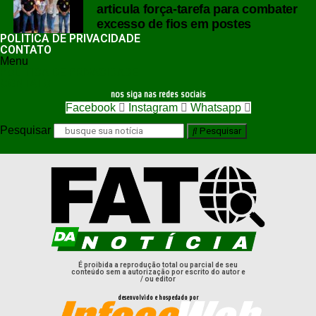
articula força-tarefa para combater
excesso de fios em postes
POLÍTICA DE PRIVACIDADE
CONTATO
Menu
POLÍTICA DE PRIVACIDADE
CONTATO
nos siga nas redes sociais
Facebook
Instagram
Whatsapp
Pesquisar
Pesquisar
É proibida a reprodução total ou parcial de seu
conteúdo sem a autorização por escrito do autor e
/ ou editor
desenvolvido e hospedado por