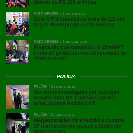
desvio de R$ 308 milhões
Facebook
MATO GROSSO
1 semana atrás
Twitter
Sine-MT disponibiliza mais de 2,2 mil
vagas de emprego nesta semana
Messenger
LinkedIn
MATO GROSSO
2 semanas atrás
Share
Pivetta diz que consultou o ChatGPT
e não vê problema em campeonato de
“farmar aura”
POLÍCIA
POLÍCIA
2 semanas atrás
Servidora investigada por extorsão
movimentou R$ 7 milhões em três
anos, aponta Polícia Civil
POLÍCIA
2 semanas atrás
Megaoperação mira facção e cumpre
27 mandados em quatro cidades de
Mato Grosso