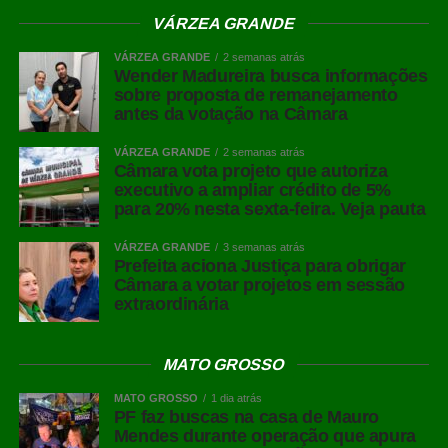
animal, geração de energia e fertilização do solo, o
VÁRZEA GRANDE
sistema cria um ciclo mais eficiente e sustentável, com
VÁRZEA GRANDE
2 semanas atrás
impacto direto na rentabilidade da atividade.
Wender Madureira busca informações
sobre proposta de remanejamento
O avanço do biometano indica uma tendência mais
antes da votação na Câmara
ampla no agronegócio brasileiro: a incorporação de
VÁRZEA GRANDE
2 semanas atrás
energia à lógica produtiva. Assim como ocorreu com o
Câmara vota projeto que autoriza
etanol e o biodiesel, a geração de combustível a partir de
executivo a ampliar crédito de 5%
resíduos deve ganhar espaço e se consolidar como mais
para 20% nesta sexta-feira. Veja pauta
um eixo de diversificação dentro da porteira.
VÁRZEA GRANDE
3 semanas atrás
Prefeita aciona Justiça para obrigar
Fonte:
Pensar Agro
Câmara a votar projetos em sessão
extraordinária
;
COMENTE ABAIXO:
MATO GROSSO
MATO GROSSO
1 dia atrás
PF faz buscas na casa de Mauro
Mendes durante operação que apura
WhatsApp