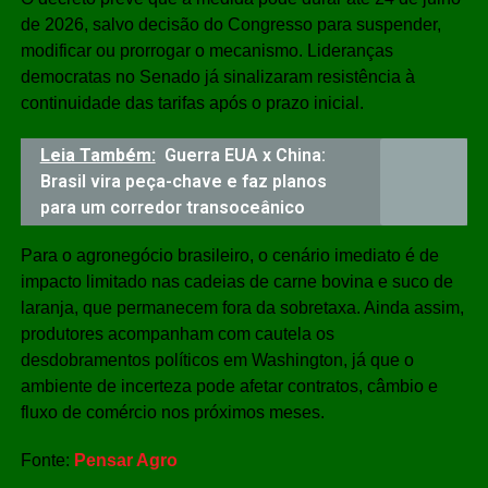
de 2026, salvo decisão do Congresso para suspender,
modificar ou prorrogar o mecanismo. Lideranças
democratas no Senado já sinalizaram resistência à
continuidade das tarifas após o prazo inicial.
Leia Também:
Guerra EUA x China:
Brasil vira peça-chave e faz planos
para um corredor transoceânico
Para o agronegócio brasileiro, o cenário imediato é de
impacto limitado nas cadeias de carne bovina e suco de
laranja, que permanecem fora da sobretaxa. Ainda assim,
produtores acompanham com cautela os
desdobramentos políticos em Washington, já que o
ambiente de incerteza pode afetar contratos, câmbio e
fluxo de comércio nos próximos meses.
Fonte:
Pensar Agro