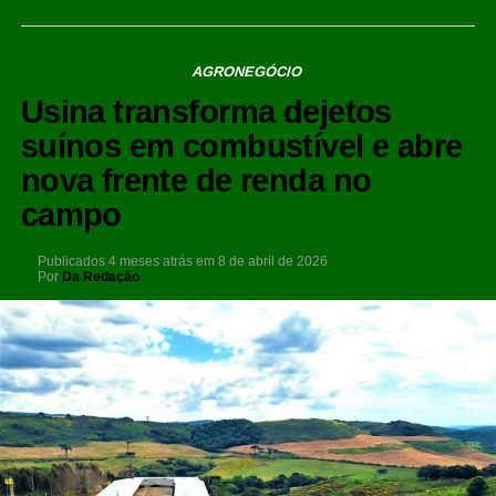
AGRONEGÓCIO
Usina transforma dejetos
suínos em combustível e abre
nova frente de renda no
campo
Publicados
4 meses atrás
em
8 de abril de 2026
Por
Da Redação