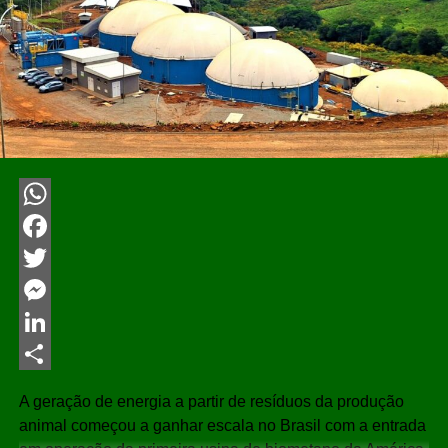
WhatsApp
Facebook
Twitter
Messenger
LinkedIn
Share
A geração de energia a partir de resíduos da produção
animal começou a ganhar escala no Brasil com a entrada