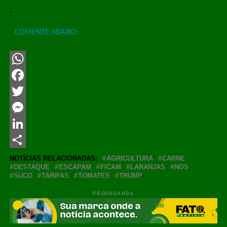
;
COMENTE ABAIXO:
WhatsApp
Facebook
Twitter
Messenger
LinkedIn
Share
NOTÍCIAS RELACIONADAS:
AGRICULTURA
CARNE
DESTAQUE
ESCAPAM
FICAM
LARANJAS
NOS
SUCO
TARIFAS
TOMATES
TRUMP
PROPAGANDA