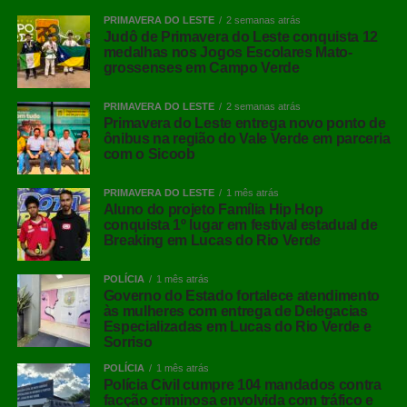
PRIMAVERA DO LESTE
2 semanas atrás
Judô de Primavera do Leste conquista 12
medalhas nos Jogos Escolares Mato-
grossenses em Campo Verde
PRIMAVERA DO LESTE
2 semanas atrás
Primavera do Leste entrega novo ponto de
ônibus na região do Vale Verde em parceria
com o Sicoob
PRIMAVERA DO LESTE
1 mês atrás
Aluno do projeto Família Hip Hop
conquista 1º lugar em festival estadual de
Breaking em Lucas do Rio Verde
POLÍCIA
1 mês atrás
Governo do Estado fortalece atendimento
às mulheres com entrega de Delegacias
Especializadas em Lucas do Rio Verde e
Sorriso
POLÍCIA
1 mês atrás
Polícia Civil cumpre 104 mandados contra
facção criminosa envolvida com tráfico e