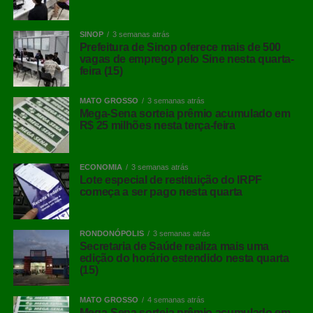
SINOP
3 semanas atrás
Prefeitura de Sinop oferece mais de 500
vagas de emprego pelo Sine nesta quarta-
feira (15)
MATO GROSSO
3 semanas atrás
Mega-Sena sorteia prêmio acumulado em
R$ 25 milhões nesta terça-feira
ECONOMIA
3 semanas atrás
Lote especial de restituição do IRPF
começa a ser pago nesta quarta
RONDONÓPOLIS
3 semanas atrás
Secretaria de Saúde realiza mais uma
edição do horário estendido nesta quarta
(15)
MATO GROSSO
4 semanas atrás
Mega-Sena sorteia prêmio acumulado em