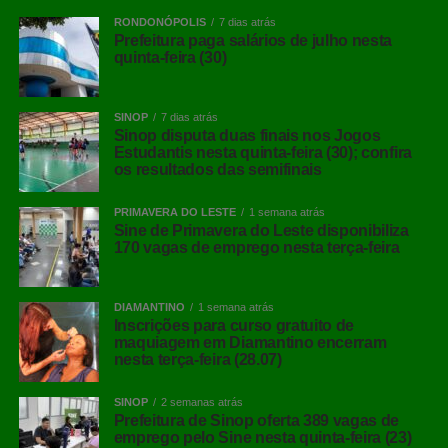
RONDONÓPOLIS
7 dias atrás
Prefeitura paga salários de julho nesta
quinta-feira (30)
SINOP
7 dias atrás
Sinop disputa duas finais nos Jogos
Estudantis nesta quinta-feira (30); confira
os resultados das semifinais
PRIMAVERA DO LESTE
1 semana atrás
Sine de Primavera do Leste disponibiliza
170 vagas de emprego nesta terça-feira
DIAMANTINO
1 semana atrás
Inscrições para curso gratuito de
maquiagem em Diamantino encerram
nesta terça-feira (28.07)
SINOP
2 semanas atrás
Prefeitura de Sinop oferta 389 vagas de
emprego pelo Sine nesta quinta-feira (23)