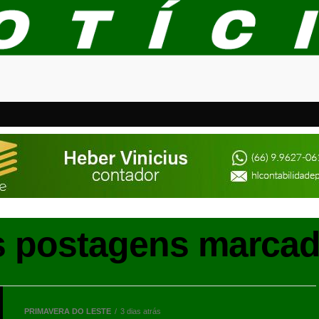
s postagens marcad
PRIMAVERA DO LESTE
3 dias atrás