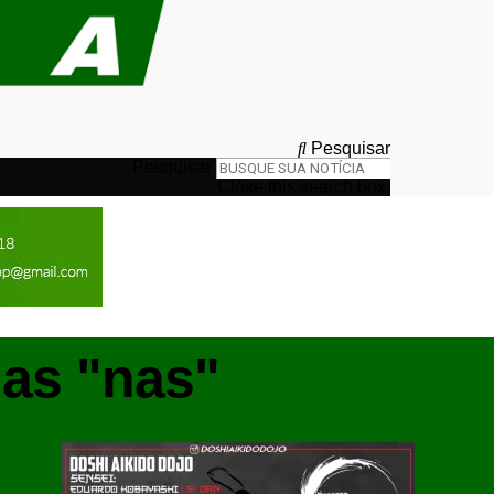
Pesquisar
Pesquisar
Close this search box.
as "nas"