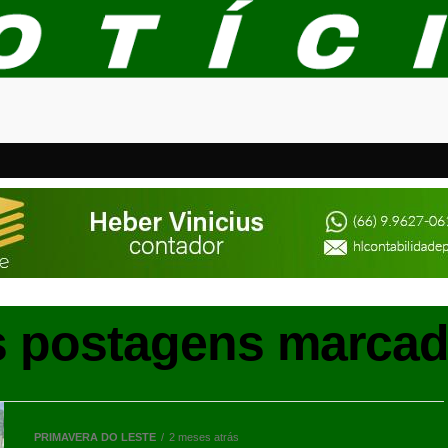
s postagens marcad
PRIMAVERA DO LESTE
2 meses atrás