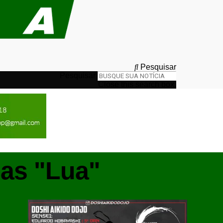
Pesquisar
Pesquisar
Close this search box.
as "Lua"