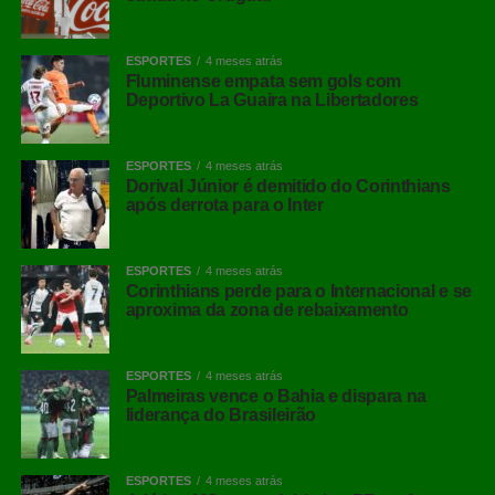
ESPORTES
4 meses atrás
Fluminense empata sem gols com
Deportivo La Guaira na Libertadores
ESPORTES
4 meses atrás
Dorival Júnior é demitido do Corinthians
após derrota para o Inter
ESPORTES
4 meses atrás
Corinthians perde para o Internacional e se
aproxima da zona de rebaixamento
ESPORTES
4 meses atrás
Palmeiras vence o Bahia e dispara na
liderança do Brasileirão
ESPORTES
4 meses atrás