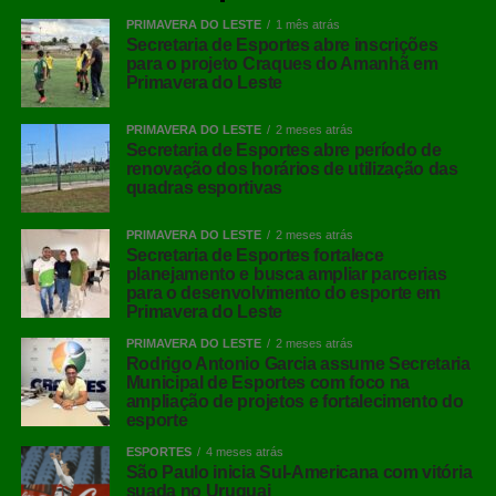
PRIMAVERA DO LESTE
1 mês atrás
Secretaria de Esportes abre inscrições
para o projeto Craques do Amanhã em
Primavera do Leste
PRIMAVERA DO LESTE
2 meses atrás
Secretaria de Esportes abre período de
renovação dos horários de utilização das
quadras esportivas
PRIMAVERA DO LESTE
2 meses atrás
Secretaria de Esportes fortalece
planejamento e busca ampliar parcerias
para o desenvolvimento do esporte em
Primavera do Leste
PRIMAVERA DO LESTE
2 meses atrás
Rodrigo Antonio Garcia assume Secretaria
Municipal de Esportes com foco na
ampliação de projetos e fortalecimento do
esporte
ESPORTES
4 meses atrás
São Paulo inicia Sul-Americana com vitória
suada no Uruguai