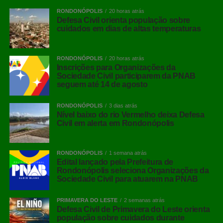
RONDONÓPOLIS
20 horas atrás
Defesa Civil orienta população sobre
cuidados em dias de altas temperaturas
RONDONÓPOLIS
20 horas atrás
Inscrições para Organizações da
Sociedade Civil participarem da PNAB
seguem até 14 de agosto
RONDONÓPOLIS
3 dias atrás
Nível baixo do rio Vermelho deixa Defesa
Civil em alerta em Rondonópolis
RONDONÓPOLIS
1 semana atrás
Edital lançado pela Prefeitura de
Rondonópolis seleciona Organizações da
Sociedade Civil para atuarem na PNAB
PRIMAVERA DO LESTE
2 semanas atrás
Defesa Civil de Primavera do Leste orienta
população sobre cuidados durante