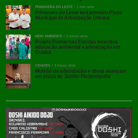
PRIMAVERA DO LESTE
1 mês atrás
Primavera do Leste terá primeiro Plano
Municipal de Arborização Urbana
MEIO AMBIENTE
2 meses atrás
Projeto Pomar nas Escolas incentiva
educação ambiental e arborização em
Cuiabá
CIDADES
4 meses atrás
Mutirão de arborização e obras avançam
em praça do Jardim Florianópolis