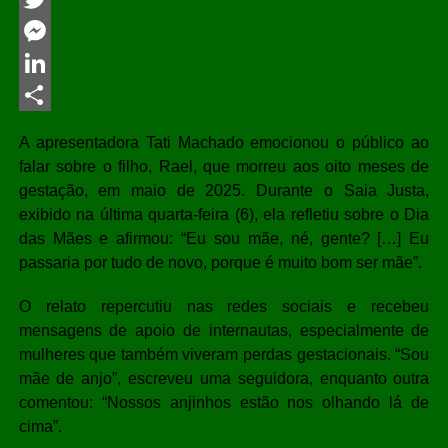
Twitter
Messenger
LinkedIn
Share
A apresentadora
Tati Machado
emocionou o público ao
falar sobre o filho, Rael, que morreu aos oito meses de
gestação, em maio de 2025. Durante o
Saia Justa
,
exibido na última quarta-feira (6), ela refletiu sobre o Dia
das Mães e afirmou: “Eu sou mãe, né, gente? […] Eu
passaria por tudo de novo, porque é muito bom ser mãe”.
O relato repercutiu nas redes sociais e recebeu
mensagens de apoio de internautas, especialmente de
mulheres que também viveram perdas gestacionais. “Sou
mãe de anjo”, escreveu uma seguidora, enquanto outra
comentou: “Nossos anjinhos estão nos olhando lá de
cima”.