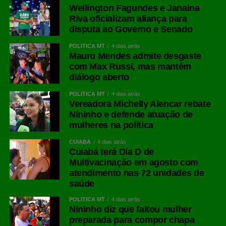
Wellington Fagundes e Janaina
Riva oficializam aliança para
disputa ao Governo e Senado
POLÍTICA MT
4 dias atrás
Mauro Mendes admite desgaste
com Max Russi, mas mantém
diálogo aberto
POLÍTICA MT
4 dias atrás
Vereadora Michelly Alencar rebate
Nininho e defende atuação de
mulheres na política
CUIABÁ
4 dias atrás
Cuiabá terá Dia D de
Multivacinação em agosto com
atendimento nas 72 unidades de
saúde
POLÍTICA MT
4 dias atrás
Nininho diz que faltou mulher
preparada para compor chapa