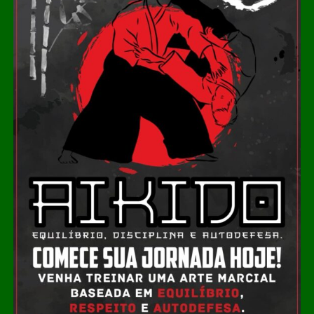
adequada, circulação livre para cadeiras de rodas e
elevadores que dão acesso a sete ambientes diferentes.
Cada um desses espaços recebeu equipamentos de
acessibilidade que permitem a visita a mezaninos e aos
níveis superiores sem comprometer o conceito
arquitetônico dos projetos. Nove banheiros foram
adaptados, oferecendo cabines exclusivas, áreas
familiares e, em alguns casos, instalações para crianças
e pessoas de baixa estatura.
Diversos projetos da mostra incorporam recursos de
acessibilidade como parte da linguagem dos ambientes.
Entre eles, destaca‑se o “Nota em Linhas”, de Rafaella
Manso, que dispõe de elevador para o pavimento
superior; o Restaurante Raiz, de Marta Martins, que
integra soluções de acessibilidade ao seu layout; “A
Poética do Ritmo”, de Isabella Nalon, concebido para
receber visitantes por meio de elevador; e a Casa da
Marcenaria Brasileira, de João Panaggio, equipada com