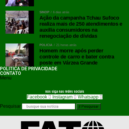
SINOP
6 dias atrás
Ação da campanha Tchau Sufoco
realiza mais de 250 atendimentos e
auxilia consumidores na
renegociação de dívidas
POLÍCIA
21 horas atrás
Homem morre após perder
controle de carro e bater contra
poste em Várzea Grande
POLÍTICA DE PRIVACIDADE
CONTATO
Menu
POLÍTICA DE PRIVACIDADE
CONTATO
nos siga nas redes sociais
Facebook
Instagram
Whatsapp
Pesquisar
Pesquisar