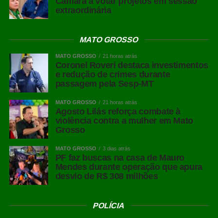
Câmara a votar projetos em sessão
COMENTE ABAIXO:
extraordinária
MATO GROSSO
WhatsApp
MATO GROSSO
21 horas atrás
Facebook
Coronel Roveri destaca investimentos
Twitter
e redução de crimes durante
passagem pela Sesp-MT
Messenger
MATO GROSSO
21 horas atrás
LinkedIn
Agosto Lilás reforça combate à
Share
violência contra a mulher em Mato
Grosso
MATO GROSSO
3 dias atrás
PF faz buscas na casa de Mauro
Mendes durante operação que apura
desvio de R$ 308 milhões
POLÍCIA