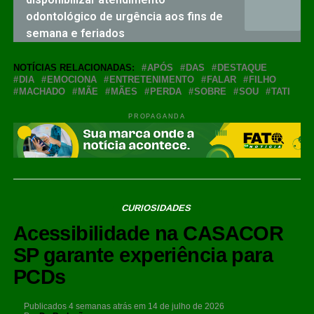
odontológico de urgência aos fins de
semana e feriados
NOTÍCIAS RELACIONADAS:
APÓS
DAS
DESTAQUE
DIA
EMOCIONA
ENTRETENIMENTO
FALAR
FILHO
MACHADO
MÃE
MÃES
PERDA
SOBRE
SOU
TATI
PROPAGANDA
CURIOSIDADES
Acessibilidade na CASACOR
SP garante experiência para
PCDs
Publicados
4 semanas atrás
em
14 de julho de 2026