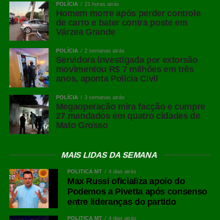
POLÍCIA
21 horas atrás
Homem morre após perder controle
de carro e bater contra poste em
Várzea Grande
POLÍCIA
2 semanas atrás
Servidora investigada por extorsão
movimentou R$ 7 milhões em três
anos, aponta Polícia Civil
POLÍCIA
3 semanas atrás
Megaoperação mira facção e cumpre
27 mandados em quatro cidades de
Mato Grosso
MAIS LIDAS DA SEMANA
POLÍTICA MT
4 dias atrás
Max Russi oficializa apoio do
Podemos a Pivetta após consenso
entre lideranças do partido
POLÍTICA MT
4 dias atrás