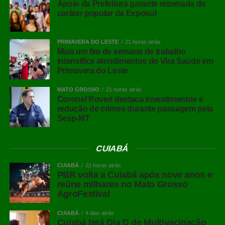
de recursos como rampas, elevadores, mapas táteis e
Apoio da Prefeitura garante retomada do
caráter popular da Exposul
audiodescrição. Darlan Firmato, Diretor de Operações da
CASACOR São Paulo, afirmou que a preocupação com a
inclusão tem mais de duas décadas: “A CASACOR busca
PRIMAVERA DO LESTE
21 horas atrás
ser acessível há 21 anos, carregando, nessa missão,
Mais um fim de semana de trabalho
intensifica atendimentos do Vira Saúde em
pioneirismo e a obrigação universal de fazer da maior
Primavera do Leste
plataforma de arquitetura, design, arte e paisagismo das
Américas um exemplo ao receber bem pessoas com
MATO GROSSO
21 horas atrás
Coronel Roveri destaca investimentos e
deficiência motora, visual e auditiva”.
redução de crimes durante passagem pela
Sesp-MT
Silvana Cambiaghi, arquiteta e consultora de
acessibilidade da mostra desde 2005, destacou que a
acessibilidade não é tratada como adaptação pontual,
CUIABÁ
mas como conceito integrado ao planejamento e à
CUIABÁ
22 horas atrás
montagem dos ambientes: “Transformar a CASACOR em
PBR volta a Cuiabá após nove anos e
uma mostra acessível é um processo que começa muito
reúne milhares no Mato Grosso
AgroFestival
antes da abertura ao público. A acessibilidade deve estar
presente em todas as fases, do projeto à execução, com
CUIABÁ
4 dias atrás
base nos princípios do Desenho Universal”, ressaltou,
Cuiabá terá Dia D de Multivacinação