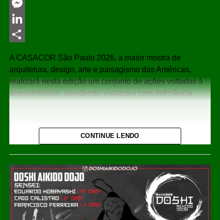
Twitter
Messenger
LinkedIn
Share
A CASACOR São Paulo 2026, a maior mostra de
arquitetura, design, arte e paisagismo das Américas,
realizará nesta edição um conjunto de ações voltadas à
acessibilidade, atendendo visitantes com deficiência
motora, visual e auditiva. O evento, realizado de 10 a 20
de outubro de 2026 no Centro de Exposições da cidade,
contará com percursos adaptados, rampas, elevadores,
CONTINUE LENDO
banheiros acessíveis e recursos de comunicação na
Língua Brasileira de Sinais (Libras), seguindo as
diretrizes do Desenho Universal e mantendo a
certificação da Comissão Permanente de Acessibilidade
(CPA) obtida nos três últimos anos.
O percurso acessível inclui rampas de inclinação