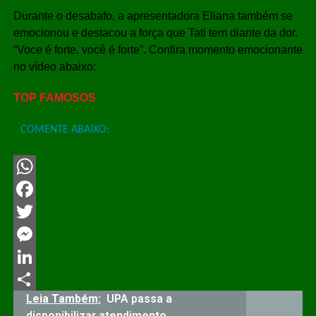
Durante o desabafo, a apresentadora Eliana também se
emocionou e destacou a força que Tati tem diante da dor.
“Voce é forte, você é forte”. Confira momento emocionante
no vídeo abaixo:
TOP FAMOSOS
COMENTE ABAIXO:
WhatsApp
Facebook
Twitter
Messenger
LinkedIn
Leia Também:
UPA passa a
Share
disponibilizar atendimento