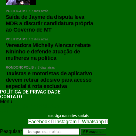
POLÍTICA MT
7 dias atrás
Saída de Jayme da disputa leva
MDB a discutir candidatura própria
ao Governo de MT
POLÍTICA MT
2 dias atrás
Vereadora Michelly Alencar rebate
Nininho e defende atuação de
mulheres na política
RONDONÓPOLIS
7 dias atrás
Taxistas e motoristas de aplicativo
devem retirar adesivo para acesso
especial à rota exclusiva
POLÍTICA DE PRIVACIDADE
CONTATO
Menu
POLÍTICA DE PRIVACIDADE
CONTATO
nos siga nas redes sociais
Facebook
Instagram
Whatsapp
Pesquisar
Pesquisar