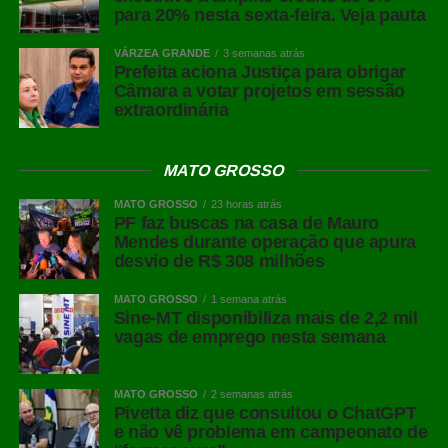
para 20% nesta sexta-feira. Veja pauta
VÁRZEA GRANDE
3 semanas atrás
Prefeita aciona Justiça para obrigar
Câmara a votar projetos em sessão
COMENTE ABAIXO:
extraordinária
MATO GROSSO
WhatsApp
MATO GROSSO
23 horas atrás
Facebook
PF faz buscas na casa de Mauro
Twitter
Mendes durante operação que apura
desvio de R$ 308 milhões
Messenger
MATO GROSSO
1 semana atrás
LinkedIn
Sine-MT disponibiliza mais de 2,2 mil
Share
vagas de emprego nesta semana
MATO GROSSO
2 semanas atrás
Pivetta diz que consultou o ChatGPT
e não vê problema em campeonato de