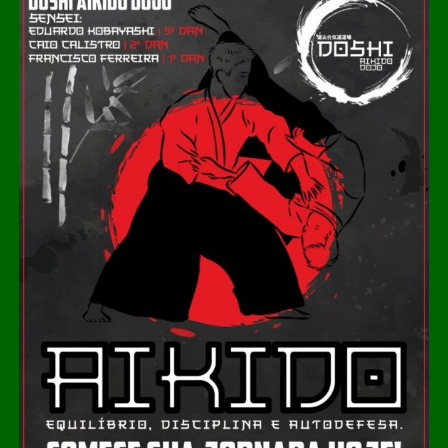
(CPA) obtida nos três últimos anos.
O percurso acessível inclui rampas de inclinação
adequada, circulação livre para cadeiras de rodas e
elevadores que dão acesso a sete ambientes diferentes.
Cada um desses espaços recebeu equipamentos de
acessibilidade que permitem a visita a mezaninos e aos
níveis superiores sem comprometer o conceito
arquitetônico dos projetos. Nove banheiros foram
adaptados, oferecendo cabines exclusivas, áreas
familiares e, em alguns casos, instalações para crianças
e pessoas de baixa estatura.
Diversos projetos da mostra incorporam recursos de
acessibilidade como parte da linguagem dos ambientes.
Entre eles, destaca‑se o “Nota em Linhas”, de Rafaella
Manso, que dispõe de elevador para o pavimento
superior; o Restaurante Raiz, de Marta Martins, que
integra soluções de acessibilidade ao seu layout; “A