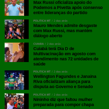
Max Russi oficializa apoio do
Podemos a Pivetta após consenso
entre lideranças do partido
POLÍTICA MT
2 dias atrás
Mauro Mendes admite desgaste
com Max Russi, mas mantém
diálogo aberto
CUIABÁ
2 dias atrás
Cuiabá terá Dia D de
Multivacinação em agosto com
atendimento nas 72 unidades de
saúde
POLÍTICA MT
2 dias atrás
Wellington Fagundes e Janaina
Riva oficializam aliança para
disputa ao Governo e Senado
POLÍTICA MT
2 dias atrás
Nininho diz que faltou mulher
preparada para compor chapa