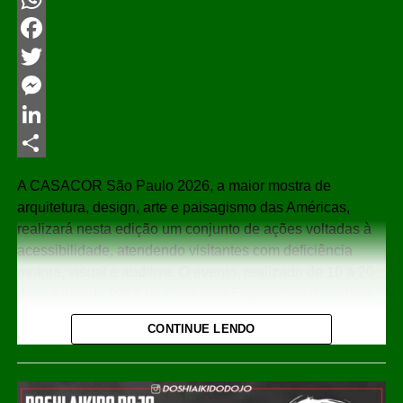
WhatsApp
Facebook
Twitter
Messenger
LinkedIn
Share
A CASACOR São Paulo 2026, a maior mostra de
arquitetura, design, arte e paisagismo das Américas,
realizará nesta edição um conjunto de ações voltadas à
acessibilidade, atendendo visitantes com deficiência
motora, visual e auditiva. O evento, realizado de 10 a 20
de outubro de 2026 no Centro de Exposições da cidade,
contará com percursos adaptados, rampas, elevadores,
CONTINUE LENDO
banheiros acessíveis e recursos de comunicação na
Língua Brasileira de Sinais (Libras), seguindo as
diretrizes do Desenho Universal e mantendo a
certificação da Comissão Permanente de Acessibilidade