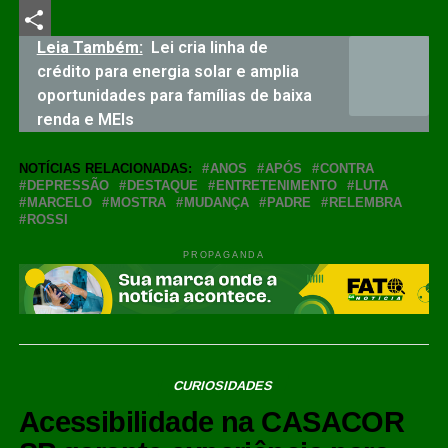
LinkedIn
Leia Também:
Lei cria linha de
Share
crédito para energia solar e amplia
oportunidades para famílias de baixa
renda e MEIs
NOTÍCIAS RELACIONADAS:
ANOS
APÓS
CONTRA
DEPRESSÃO
DESTAQUE
ENTRETENIMENTO
LUTA
MARCELO
MOSTRA
MUDANÇA
PADRE
RELEMBRA
ROSSI
PROPAGANDA
CURIOSIDADES
Acessibilidade na CASACOR