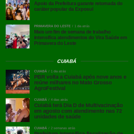
Apoio da Prefeitura garante retomada do
pioneirismo e a obrigação universal de fazer da maior
caráter popular da Exposul
plataforma de arquitetura, design, arte e paisagismo das
Américas um exemplo ao receber bem pessoas com
PRIMAVERA DO LESTE
1 dia atrás
deficiência motora, visual e auditiva”.
Mais um fim de semana de trabalho
intensifica atendimentos do Vira Saúde em
Silvana Cambiaghi, arquiteta e consultora de
Primavera do Leste
acessibilidade da mostra desde 2005, destacou que a
acessibilidade não é tratada como adaptação pontual,
CUIABÁ
mas como conceito integrado ao planejamento e à
montagem dos ambientes: “Transformar a CASACOR em
CUIABÁ
1 dia atrás
PBR volta a Cuiabá após nove anos e
uma mostra acessível é um processo que começa muito
reúne milhares no Mato Grosso
antes da abertura ao público. A acessibilidade deve estar
AgroFestival
presente em todas as fases, do projeto à execução, com
base nos princípios do Desenho Universal”, ressaltou,
CUIABÁ
4 dias atrás
Cuiabá terá Dia D de Multivacinação
citando a participação do engenheiro Oswaldo Rafael
em agosto com atendimento nas 72
Fantini e dos arquitetos Luis Fernando Estuqui e Marina
unidades de saúde
Rangel.
CUIABÁ
2 semanas atrás
Prefeitura intensifica fiscalização de
Leia Também:
Isadora Cruz