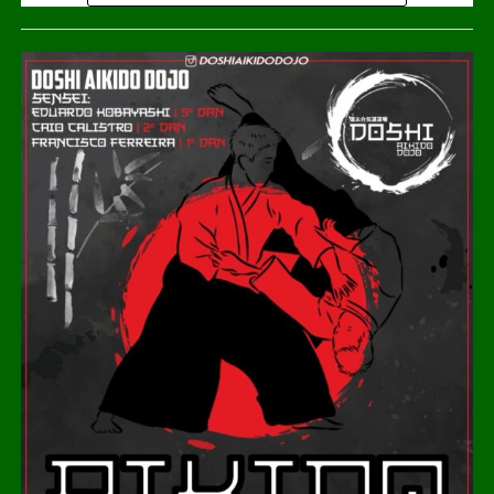
Apesar de a BMW ainda liderar o acumulado do ano, o
avanço da Denza evidencia a crescente competitividade
das fabricantes chinesas, que têm atraído consumidores
ao oferecer veículos eletrificados com mais tecnologia
embarcada e preços mais competitivos.
O cenário acompanha a expansão do mercado de
eletrificados no país. Nos primeiros 15 dias de julho,
esses veículos representaram 23,6% dos automóveis
emplacados no Brasil, com mais de 25 mil unidades
vendidas. No acumulado de 2026, o segmento registra
crescimento de 120%, consolidando a BYD como uma
das protagonistas da transição para a mobilidade elétrica.
COMENTE ABAIXO:
WhatsApp