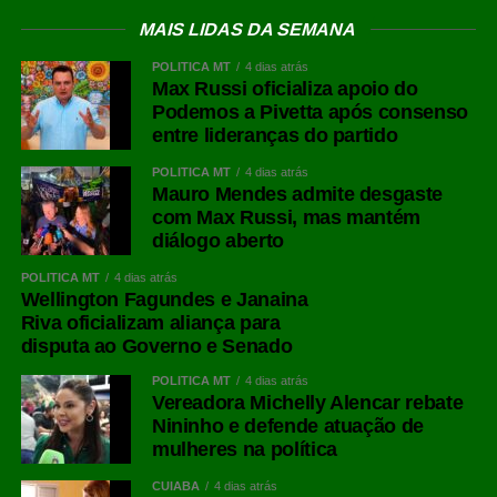
MAIS LIDAS DA SEMANA
POLÍTICA MT
4 dias atrás
Max Russi oficializa apoio do
Podemos a Pivetta após consenso
entre lideranças do partido
POLÍTICA MT
4 dias atrás
Mauro Mendes admite desgaste
com Max Russi, mas mantém
diálogo aberto
POLÍTICA MT
4 dias atrás
Wellington Fagundes e Janaina
Riva oficializam aliança para
disputa ao Governo e Senado
POLÍTICA MT
4 dias atrás
Vereadora Michelly Alencar rebate
Nininho e defende atuação de
mulheres na política
CUIABÁ
4 dias atrás