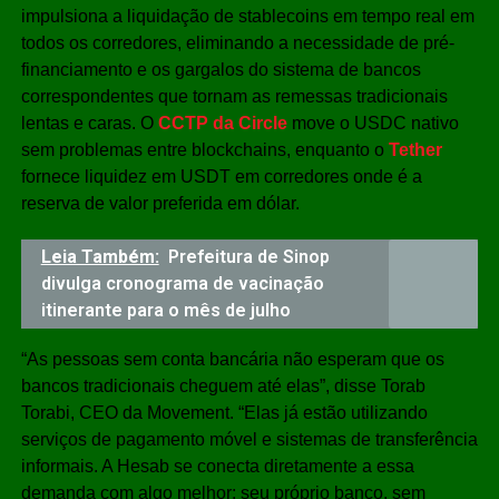
impulsiona a liquidação de stablecoins em tempo real em
todos os corredores, eliminando a necessidade de pré-
financiamento e os gargalos do sistema de bancos
correspondentes que tornam as remessas tradicionais
lentas e caras. O
CCTP da Circle
move o USDC nativo
sem problemas entre blockchains, enquanto o
Tether
fornece liquidez em USDT em corredores onde é a
reserva de valor preferida em dólar.
Leia Também:
Prefeitura de Sinop
divulga cronograma de vacinação
itinerante para o mês de julho
“As pessoas sem conta bancária não esperam que os
bancos tradicionais cheguem até elas”, disse Torab
Torabi, CEO da Movement. “Elas já estão utilizando
serviços de pagamento móvel e sistemas de transferência
informais. A Hesab se conecta diretamente a essa
demanda com algo melhor: seu próprio banco, sem