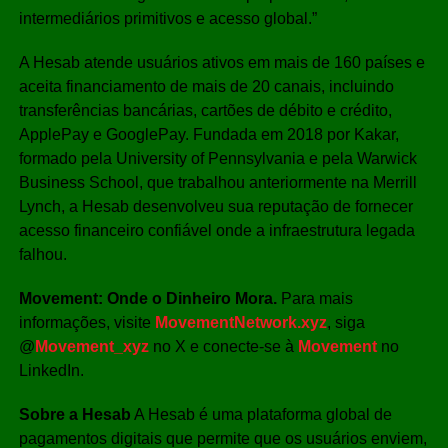
intermediários primitivos e acesso global.”
A Hesab atende usuários ativos em mais de 160 países e
aceita financiamento de mais de 20 canais, incluindo
transferências bancárias, cartões de débito e crédito,
ApplePay e GooglePay. Fundada em 2018 por Kakar,
formado pela University of Pennsylvania e pela Warwick
Business School, que trabalhou anteriormente na Merrill
Lynch, a Hesab desenvolveu sua reputação de fornecer
acesso financeiro confiável onde a infraestrutura legada
falhou.
Movement: Onde o Dinheiro Mora.
Para mais
informações, visite
MovementNetwork.xyz
, siga
@
Movement_xyz
no X e conecte-se à
Movement
no
LinkedIn.
Sobre a Hesab
A Hesab é uma plataforma global de
pagamentos digitais que permite que os usuários enviem,