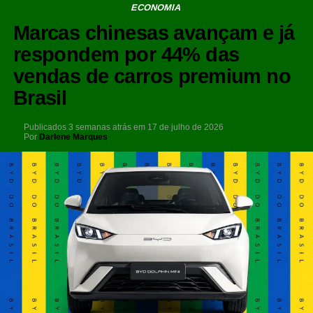
ECONOMIA
Marcas chinesas avançam e já
respondem por 44% das
vendas de carros premium no
Brasil
Publicados
3 semanas atrás
em
17 de julho de 2026
Por
Darlene Marques