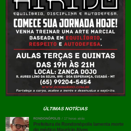
Facebook
Twitter
Messenger
LinkedIn
Share
Leia Também:
Prefeitura de Sinop
divulga cronograma de vacinação
itinerante para o mês de julho
ÚLTIMAS NOTÍCIAS
RONDONÓPOLIS
17 horas atrás
Prefeitura de Rondonópolis lamenta morte
do médico Maurício Alves