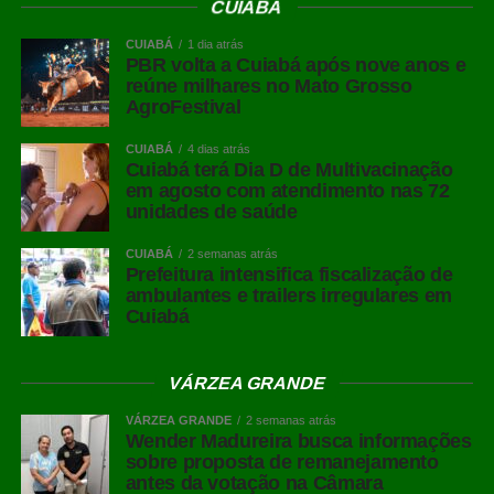
CUIABÁ
CUIABÁ
1 dia atrás
PBR volta a Cuiabá após nove anos e
reúne milhares no Mato Grosso
AgroFestival
CUIABÁ
4 dias atrás
Cuiabá terá Dia D de Multivacinação
em agosto com atendimento nas 72
unidades de saúde
CUIABÁ
2 semanas atrás
Prefeitura intensifica fiscalização de
ambulantes e trailers irregulares em
Cuiabá
VÁRZEA GRANDE
VÁRZEA GRANDE
2 semanas atrás
Wender Madureira busca informações
sobre proposta de remanejamento
antes da votação na Câmara