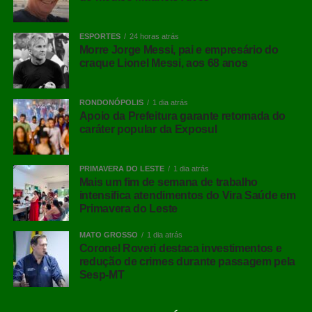
ESPORTES
24 horas atrás
Morre Jorge Messi, pai e empresário do
craque Lionel Messi, aos 68 anos
RONDONÓPOLIS
1 dia atrás
Apoio da Prefeitura garante retomada do
caráter popular da Exposul
PRIMAVERA DO LESTE
1 dia atrás
Mais um fim de semana de trabalho
intensifica atendimentos do Vira Saúde em
Primavera do Leste
MATO GROSSO
1 dia atrás
Coronel Roveri destaca investimentos e
redução de crimes durante passagem pela
Sesp-MT