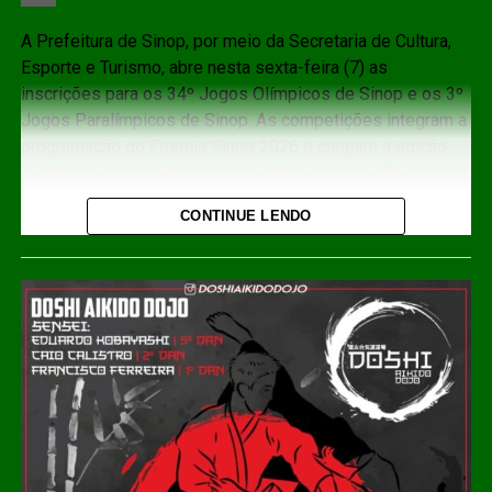
Share
A Prefeitura de Sinop, por meio da Secretaria de Cultura,
Esporte e Turismo, abre nesta sexta-feira (7) as
inscrições para os 34º Jogos Olímpicos de Sinop e os 3º
Jogos Paralímpicos de Sinop. As competições integram a
programação do Festeja Sinop 2026 e chegam à edição
deste ano com novas modalidades e a realização de parte
das disputas na Praia do Cortado.
CONTINUE LENDO
Os interessados em participar dos 34º Jogos Olímpicos
de Sinop podem se inscrever pelo link:
http://equipes.inscricoesgdc.com.br/?
&Comp=948AF46AD1&Cli=4EC5B2AA
. Já as
inscrições para os 3º Jogos Paralímpicos de Sinop estão
disponíveis no link:
http://equipes.inscricoesgdc.com.br/?
&Comp=66DC413E3C&Cli=D046312B
.
Entre as novidades desta edição está a inclusão das