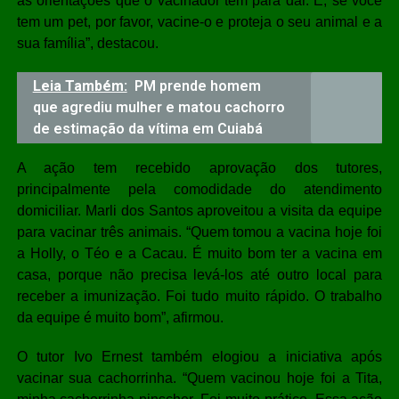
as orientações que o vacinador tem para dar. E, se você
tem um pet, por favor, vacine-o e proteja o seu animal e a
sua família”, destacou.
Leia Também:
PM prende homem
que agrediu mulher e matou cachorro
de estimação da vítima em Cuiabá
A ação tem recebido aprovação dos tutores,
principalmente pela comodidade do atendimento
domiciliar. Marli dos Santos aproveitou a visita da equipe
para vacinar três animais. “Quem tomou a vacina hoje foi
a Holly, o Téo e a Cacau. É muito bom ter a vacina em
casa, porque não precisa levá-los até outro local para
receber a imunização. Foi tudo muito rápido. O trabalho
da equipe é muito bom”, afirmou.
O tutor Ivo Ernest também elogiou a iniciativa após
vacinar sua cachorrinha. “Quem vacinou hoje foi a Tita,