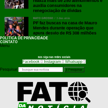
realiza mais de 250 atendimentos e
auxilia consumidores na
renegociação de dívidas
MATO GROSSO
3 dias atrás
PF faz buscas na casa de Mauro
Mendes durante operação que
apura desvio de R$ 308 milhões
POLÍTICA DE PRIVACIDADE
CONTATO
Menu
POLÍTICA DE PRIVACIDADE
CONTATO
nos siga nas redes sociais
Facebook
Instagram
Whatsapp
Pesquisar
Pesquisar