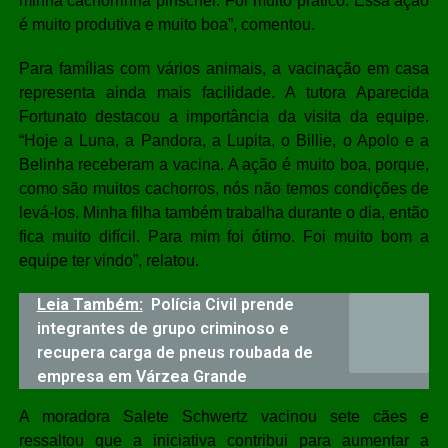
minha cachorrinha pinscher. Foi muito prático. Essa ação
é muito produtiva e muito boa”, comentou.
Para famílias com vários animais, a vacinação em casa
representa ainda mais facilidade. A tutora Aparecida
Fortunato destacou a importância da visita da equipe.
“Hoje a Luna, a Pandora, a Lupita, o Billie, o Apolo e a
Belinha receberam a vacina. A ação é muito boa, porque,
como são muitos cachorros, nós não temos condições de
levá-los. Minha filha também trabalha durante o dia, então
fica muito difícil. Para mim foi ótimo. Foi muito bom a
equipe ter vindo”, relatou.
Leia Também:
Polícia Civil prende
integrantes de grupo criminoso e
recupera carga de pneus roubada de
empresa em Várzea Grande
A moradora Salete Schwertz vacinou sete cães e
ressaltou que a iniciativa contribui para aumentar a