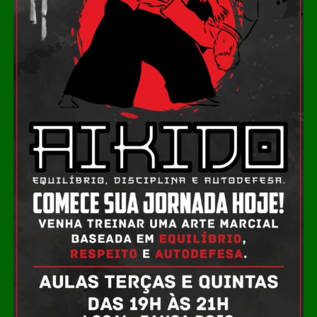
modalidades de boliche e vôlei de praia nos Jogos
Paralímpicos. Outra atração será o passeio ciclístico, com
percurso entre o Residencial Paris e a Praia do Cortado,
aberto à participação da comunidade. A Praia do Cortado
também passa a integrar oficialmente a programação
esportiva dos jogos. As disputas de beach tennis, vôlei de
praia e futevôlei serão realizadas no local.
A programação dos Jogos Olímpicos conta com
modalidades coletivas e individuais, como basquetebol,
futsal, futebol sete, handebol, voleibol, ciclismo, mountain
bike, natação, karatê, tênis de mesa, xadrez, basquete
3×3, beach tennis, futevôlei e vôlei de praia. Já os 3º
Jogos Paralímpicos de Sinop contarão com disputas de
atletismo, natação, tênis de mesa, xadrez, vôlei de praia e
boliche, nas categorias masculina e feminina.
Leia Também:
Sapataria ortopédica
leva cuidados personalizados aos