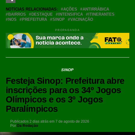
Share
NOTÍCIAS RELACIONADAS:
AÇÕES
ANTIRRÁBICA
BAIRROS
DESTAQUE
INTENSIFICA
ITINERANTES
NOS
PREFEITURA
SINOP
VACINAÇÃO
PROPAGANDA
SINOP
Festeja Sinop: Prefeitura abre
inscrições para os 34º Jogos
Olímpicos e os 3º Jogos
Paralímpicos
Publicados
2 dias atrás
em
7 de agosto de 2026
Por
Da Redação