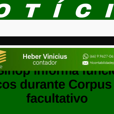
SINOP
 Sinop informa fun
cos durante Corpus 
facultativo