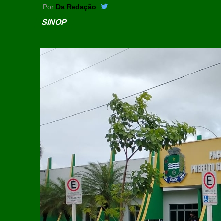
Por
Da Redação
SINOP