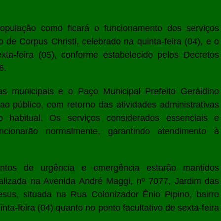
população como ficará o funcionamento dos serviços
o de Corpus Christi, celebrado na quinta-feira (04), e o
exta-feira (05), conforme estabelecido pelos Decretos
6.
as municipais e o Paço Municipal Prefeito Geraldino
o público, com retorno das atividades administrativas
o habitual. Os serviços considerados essenciais e
ncionarão normalmente, garantindo atendimento à
tos de urgência e emergência estarão mantidos
lizada na Avenida André Maggi, nº 7077, Jardim das
esus, situada na Rua Colonizador Ênio Pipino, bairro
nta-feira (04) quanto no ponto facultativo de sexta-feira