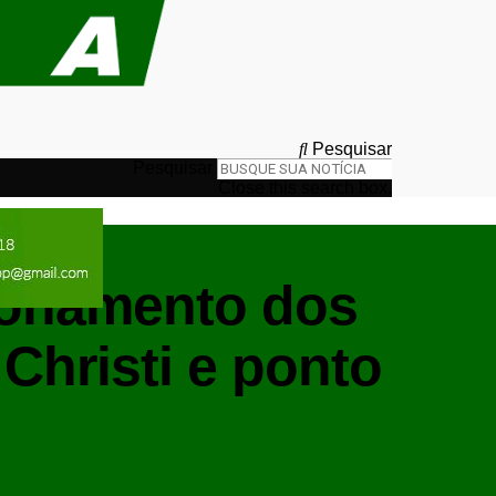
Pesquisar
Pesquisar
Close this search box.
cionamento dos
Christi e ponto