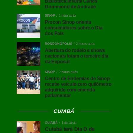
Biblioteca Infantil Carlos
Drummond de Andrade
SINOP
1 hora atrás
Procon Sinop orienta
consumidores sobre o Dia
dos Pais
RONDONÓPOLIS
2 horas atrás
Abertura do rodeio e shows
nacionais lotam o terceiro dia
da Exposul
SINOP
2 horas atrás
Centro de Endemias de Sinop
recebe veículo zero quilômetro
adquirido com emenda
parlamentar
CUIABÁ
CUIABÁ
1 dia atrás
Cuiabá terá Dia D de