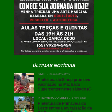
ÚLTIMAS NOTÍCIAS
SINOP
34 minutos atrás
Prefeitura de Sinop promove
vacinação no Machado
Supercenter neste sábado (8)
PRIMAVERA DO LESTE
1 hora atrás
Prefeitura de Primavera do
Leste entrega revitalização da