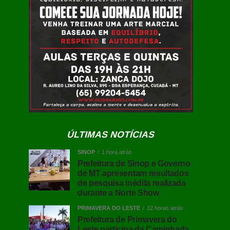
ÚLTIMAS NOTÍCIAS
SINOP
1 hora atrás
Prefeitura de Sinop e Governo
de MT apresentam resultados
de pesquisa inédita realizada
durante a Norte Show
PRIMAVERA DO LESTE
12 horas atrás
Prefeitura de Primavera do
Leste participa da Caminhada