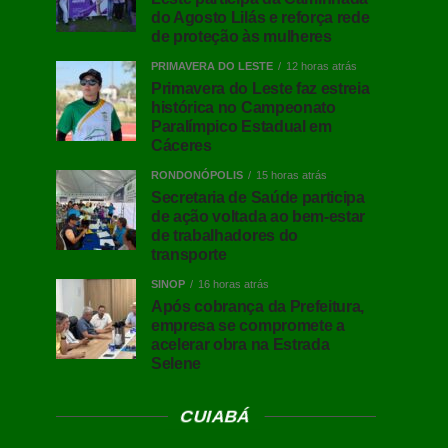
do Agosto Lilás e reforça rede
de proteção às mulheres
PRIMAVERA DO LESTE
12 horas atrás
Primavera do Leste faz estreia
histórica no Campeonato
Paralímpico Estadual em
Cáceres
RONDONÓPOLIS
15 horas atrás
Secretaria de Saúde participa
de ação voltada ao bem-estar
de trabalhadores do
transporte
SINOP
16 horas atrás
Após cobrança da Prefeitura,
empresa se compromete a
acelerar obra na Estrada
Selene
CUIABÁ