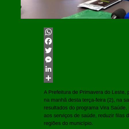
WhatsApp
Facebook
Twitter
Messenger
LinkedIn
Share
A Prefeitura de Primavera do Leste,
na manhã desta terça-feira (2), na s
resultados do programa Vira Saúde, i
aos serviços de saúde, reduzir filas
regiões do município.