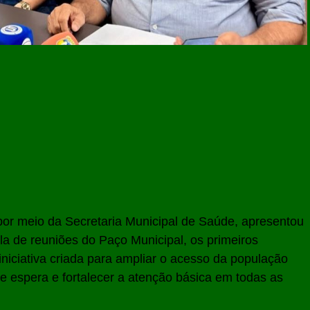
 por meio da Secretaria Municipal de Saúde, apresentou
ala de reuniões do Paço Municipal, os primeiros
niciativa criada para ampliar o acesso da população
 de espera e fortalecer a atenção básica em todas as