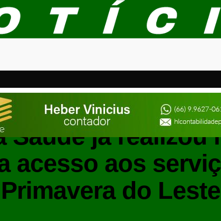
PRIMAVERA DO LESTE
 Saúde já realizou 
a acesso aos servi
Primavera do Leste