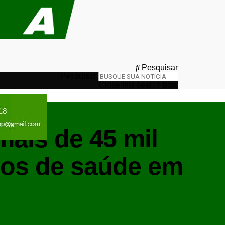
Pesquisar
Pesquisar
Close this search box.
mais de 45 mil
ços de saúde em