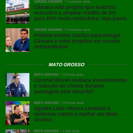
VÁRZEA GRANDE
2 semanas atrás
Câmara vota projeto que autoriza
executivo a ampliar crédito de 5%
para 20% nesta sexta-feira. Veja pauta
VÁRZEA GRANDE
3 semanas atrás
Prefeita aciona Justiça para obrigar
Câmara a votar projetos em sessão
extraordinária
MATO GROSSO
MATO GROSSO
19 horas atrás
Coronel Roveri destaca investimentos
e redução de crimes durante
passagem pela Sesp-MT
MATO GROSSO
19 horas atrás
Agosto Lilás reforça combate à
violência contra a mulher em Mato
Grosso
MATO GROSSO
3 dias atrás