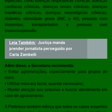
especiais, como doenças respiratórias crônicas, doenças
cardíacas crônicas, doenças renais crônicas, doenças
hepáticas crônicas, doenças neurológicas crônicas,
diabetes, obesidade grave (IMC ≥ 40), pessoas com
trissomias, transplantados e pessoas com
imunossupressão.
Leia Também:
Justiça manda
prender jornalista perseguido por
Carla Zambelli
Além disso, a Secretaria recomenda:
• Evitar aglomerações, especialmente para grupos de
risco;
• Utilizar máscara facial, quando necessário;
• Manter atenção aos sintomas e buscar atendimento em
caso de agravamento.
A Prefeitura também reforça que todos os casos suspeitos