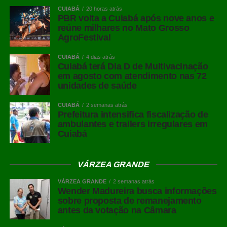
CUIABÁ
20 horas atrás
PBR volta a Cuiabá após nove anos e
reúne milhares no Mato Grosso
AgroFestival
CUIABÁ
4 dias atrás
Cuiabá terá Dia D de Multivacinação
em agosto com atendimento nas 72
unidades de saúde
CUIABÁ
2 semanas atrás
Prefeitura intensifica fiscalização de
ambulantes e trailers irregulares em
Cuiabá
VÁRZEA GRANDE
VÁRZEA GRANDE
2 semanas atrás
Wender Madureira busca informações
sobre proposta de remanejamento
antes da votação na Câmara