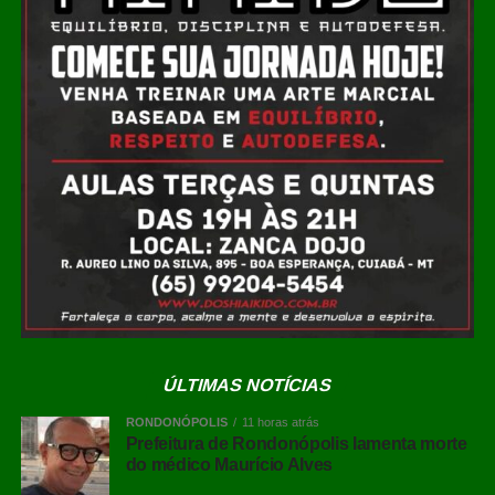
velório foi realizado na Segunda Igreja Batista de
Rondonópolis, na
Vila Aurora, e o sepultamento ocorreu na tarde deste
sábado (8) no
Cemitério da Vila Aurora.
COMENTE ABAIXO:
WhatsApp
Facebook
Twitter
Messenger
ÚLTIMAS NOTÍCIAS
LinkedIn
RONDONÓPOLIS
11 horas atrás
Leia Também:
Polícia Civil
Prefeitura de Rondonópolis lamenta morte
Share
do médico Maurício Alves
desarticula grupo envolvido em
ameaças contra moradores e