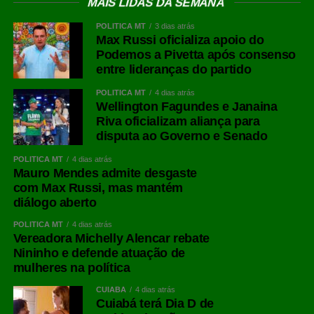
MAIS LIDAS DA SEMANA
POLÍTICA MT
3 dias atrás
Max Russi oficializa apoio do
Podemos a Pivetta após consenso
entre lideranças do partido
POLÍTICA MT
4 dias atrás
Wellington Fagundes e Janaina
Riva oficializam aliança para
disputa ao Governo e Senado
POLÍTICA MT
4 dias atrás
Mauro Mendes admite desgaste
com Max Russi, mas mantém
diálogo aberto
POLÍTICA MT
4 dias atrás
Vereadora Michelly Alencar rebate
Nininho e defende atuação de
mulheres na política
CUIABÁ
4 dias atrás
Cuiabá terá Dia D de