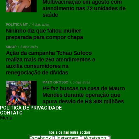
Multivacinação em agosto com
atendimento nas 72 unidades de
saúde
POLÍTICA MT
4 dias atrás
Nininho diz que faltou mulher
preparada para compor chapa
SINOP
6 dias atrás
Ação da campanha Tchau Sufoco
realiza mais de 250 atendimentos e
auxilia consumidores na
renegociação de dívidas
MATO GROSSO
3 dias atrás
PF faz buscas na casa de Mauro
Mendes durante operação que
apura desvio de R$ 308 milhões
POLÍTICA DE PRIVACIDADE
CONTATO
Menu
POLÍTICA DE PRIVACIDADE
CONTATO
nos siga nas redes sociais
Facebook
Instagram
Whatsapp