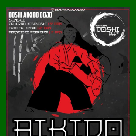
Em
uma longa trajetória em Rondonópolis, Maurício atuou
como
médico-legista na Perícia Oficial e Identificação Técnica
(Politec), onde fez grandes amizades, e também foi
professor do
curso de Medicina da Universidade Federal de
Rondonópolis (UFR),
onde se aposentou.
Neste
momento de tristeza, o Município vem reconhecer sua
contribuição
com o desenvolvimento local, bem como manifestar sua
solidariedade a
familiares e amigos pela perda, clamando que Deus
possa confortá-los.
O