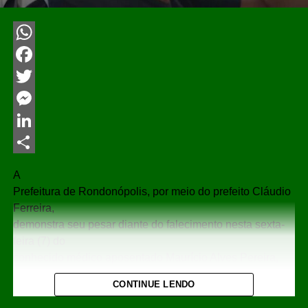
WhatsApp
Facebook
Twitter
Messenger
LinkedIn
Share
A
Prefeitura de Rondonópolis, por meio do prefeito Cláudio
Ferreira,
demonstra seu pesar diante do falecimento nesta sexta-
feira (7) do
conhecido médico aposentado Maurício Alves Pereira,
aos 69 anos de
CONTINUE LENDO
idade.