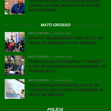
Prefeita aciona Justiça para obrigar
Câmara a votar projetos em sessão
;
extraordinária
COMENTE ABAIXO:
MATO GROSSO
MATO GROSSO
1 semana atrás
Sine-MT disponibiliza mais de 2,2 mil
WhatsApp
vagas de emprego nesta semana
Facebook
Twitter
MATO GROSSO
2 semanas atrás
Pivetta diz que consultou o ChatGPT
Messenger
e não vê problema em campeonato de
“farmar aura”
LinkedIn
Share
MATO GROSSO
2 semanas atrás
TCE vai propor mudança na Lei de
Licitações para acelerar retomada de
obras paralisadas
POLÍCIA