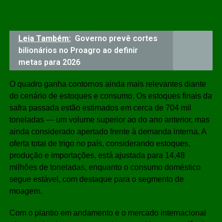
Leia Também:
Pedro Lupion é reeleito presidente da
Frente Parlamentar da Agropecuária
Leia Também:
Governo prevê cortes
bilionários no Proagro ao definir
metas para 2026
O quadro ganha contornos ainda mais relevantes diante
do cenário de estoques e consumo. Os estoques finais da
safra passada estão estimados em cerca de 704 mil
toneladas — um volume superior ao do ano anterior, mas
ainda considerado apertado frente à demanda interna. A
oferta total de trigo no país, considerando estoques,
produção e importações, está ajustada para 14,48
milhões de toneladas, enquanto o consumo doméstico
segue estável, com destaque para o segmento de
moagem.
Com o plantio em andamento e o mercado internacional