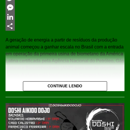
Twitter
Messenger
LinkedIn
Share
A geração de energia a partir de resíduos da produção
animal começou a ganhar escala no Brasil com a entrada
em operação da primeira usina de biometano da América
Latina certificada pela
Agência Nacional do Petróleo, Gás
Natural e Biocombustíveis
(ANP) para uso de dejetos
suínos. A planta está localizada em Campos Novos (350
km da capital, Florianópolis), no Meio-Oeste de Santa
CONTINUE LENDO
Catarina, uma das principais regiões produtoras de
proteína animal do país.
O projeto recebeu cerca de R$ 65 milhões em
investimentos e tem capacidade de produzir até 16 mil
metros cúbicos de biometano por dia, combustível
renovável que pode substituir o gás natural em