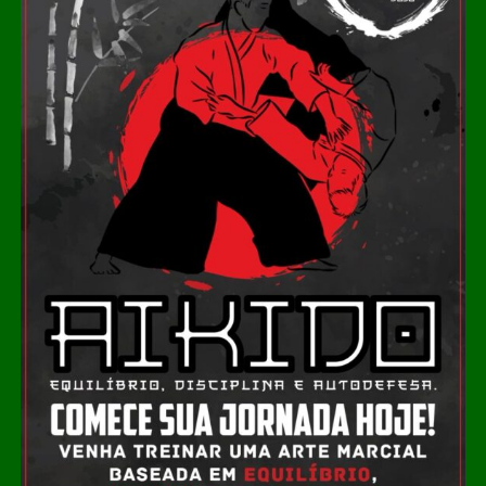
aplicações industriais e veiculares. A iniciativa conecta
geração de energia, tratamento de resíduos e renda
adicional para produtores integrados à cadeia da
suinocultura.
O Brasil abriga um dos maiores rebanhos suínos do
mundo, com produção anual superior a 5 milhões de
toneladas de carne, concentrada principalmente na
região Sul. Esse volume gera uma quantidade
significativa de resíduos, que historicamente representam
passivo ambiental e custo de manejo. A conversão
desses dejetos em biogás e, posteriormente, em
biometano, muda essa lógica ao transformar resíduo em
ativo econômico.
Leia Também:
Por unanimidade, STF
confirma compensação de reserva
legal entre imóveis do mesmo bioma