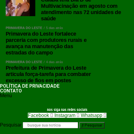
Multivacinação em agosto com
atendimento nas 72 unidades de
saúde
PRIMAVERA DO LESTE
5 dias atrás
Primavera do Leste fortalece
parceria com produtores rurais e
avança na manutenção das
estradas do campo
PRIMAVERA DO LESTE
4 dias atrás
Prefeitura de Primavera do Leste
articula força-tarefa para combater
excesso de fios em postes
POLÍTICA DE PRIVACIDADE
CONTATO
Menu
POLÍTICA DE PRIVACIDADE
CONTATO
nos siga nas redes sociais
Facebook
Instagram
Whatsapp
Pesquisar
Pesquisar