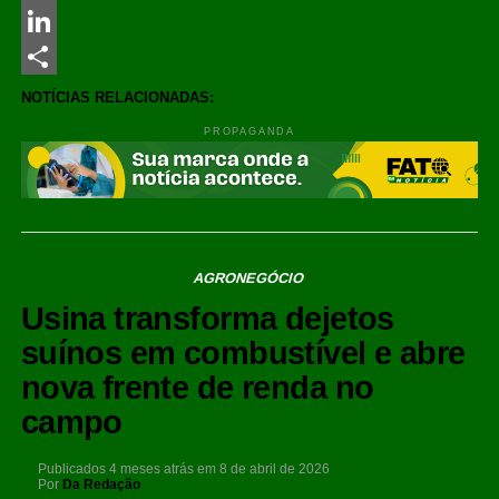
Messenger
LinkedIn
Share
NOTÍCIAS RELACIONADAS:
PROPAGANDA
AGRONEGÓCIO
Usina transforma dejetos
suínos em combustível e abre
nova frente de renda no
campo
Publicados
4 meses atrás
em
8 de abril de 2026
Por
Da Redação